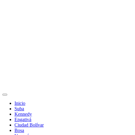
Inicio
Suba
Kennedy
Engativá
Ciudad Bolívar
Bosa