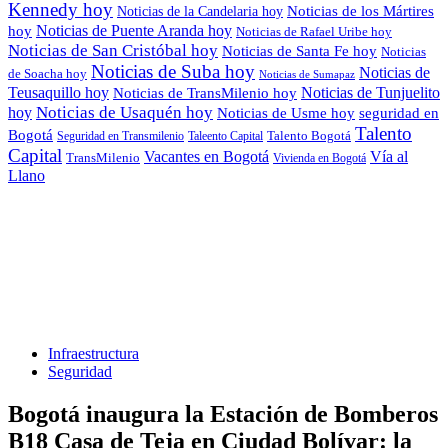
Kennedy hoy
Noticias de los Mártires
Noticias de la Candelaria hoy
Noticias de Puente Aranda hoy
hoy
Noticias de Rafael Uribe hoy
Noticias de San Cristóbal hoy
Noticias de Santa Fe hoy
Noticias
Noticias de Suba hoy
Noticias de
de Soacha hoy
Noticias de Sumapaz
Teusaquillo hoy
Noticias de Tunjuelito
Noticias de TransMilenio hoy
hoy
Noticias de Usaquén hoy
seguridad en
Noticias de Usme hoy
Talento
Bogotá
Seguridad en Transmilenio
Taleento Capital
Talento Bogotá
Capital
Vacantes en Bogotá
Vía al
TransMilenio
Vivienda en Bogotá
Llano
Infraestructura
Seguridad
Bogotá inaugura la Estación de Bomberos
B18 Casa de Teja en Ciudad Bolívar: la