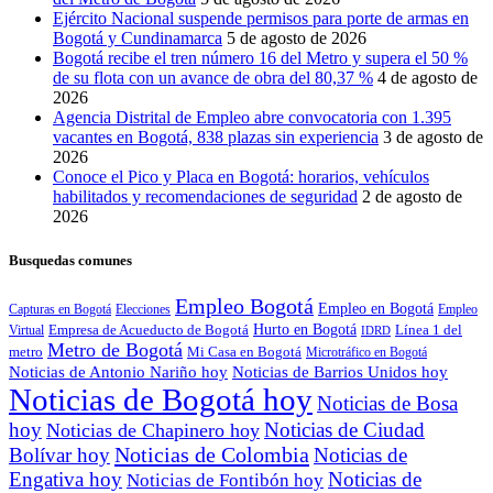
Ejército Nacional suspende permisos para porte de armas en
Bogotá y Cundinamarca
5 de agosto de 2026
Bogotá recibe el tren número 16 del Metro y supera el 50 %
de su flota con un avance de obra del 80,37 %
4 de agosto de
2026
Agencia Distrital de Empleo abre convocatoria con 1.395
vacantes en Bogotá, 838 plazas sin experiencia
3 de agosto de
2026
Conoce el Pico y Placa en Bogotá: horarios, vehículos
habilitados y recomendaciones de seguridad
2 de agosto de
2026
Busquedas comunes
Empleo Bogotá
Empleo en Bogotá
Capturas en Bogotá
Elecciones
Empleo
Empresa de Acueducto de Bogotá
Hurto en Bogotá
Línea 1 del
Virtual
IDRD
Metro de Bogotá
metro
Mi Casa en Bogotá
Microtráfico en Bogotá
Noticias de Antonio Nariño hoy
Noticias de Barrios Unidos hoy
Noticias de Bogotá hoy
Noticias de Bosa
hoy
Noticias de Ciudad
Noticias de Chapinero hoy
Noticias de Colombia
Bolívar hoy
Noticias de
Engativa hoy
Noticias de
Noticias de Fontibón hoy