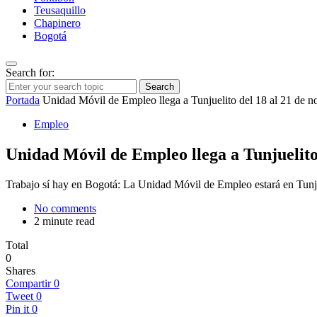
Teusaquillo
Chapinero
Bogotá
Search for:
Search
Portada
Unidad Móvil de Empleo llega a Tunjuelito del 18 al 21 de 
Empleo
Unidad Móvil de Empleo llega a Tunjuelito
Trabajo sí hay en Bogotá: La Unidad Móvil de Empleo estará en Tunjue
No comments
2 minute read
Total
0
Shares
Compartir
0
Tweet
0
Pin it
0