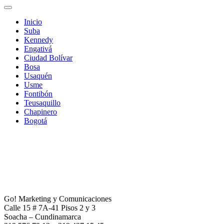
Inicio
Suba
Kennedy
Engativá
Ciudad Bolívar
Bosa
Usaquén
Usme
Fontibón
Teusaquillo
Chapinero
Bogotá
Go! Marketing y Comunicaciones
Calle 15 # 7A-41 Pisos 2 y 3
Soacha – Cundinamarca