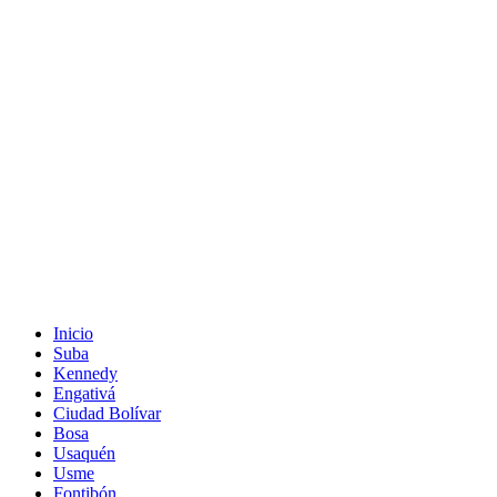
Inicio
Suba
Kennedy
Engativá
Ciudad Bolívar
Bosa
Usaquén
Usme
Fontibón