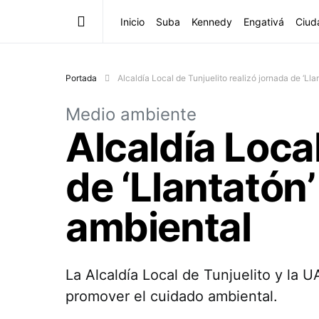
Inicio
Suba
Kennedy
Engativá
Ciud
Portada
Alcaldía Local de Tunjuelito realizó jornada de ‘Ll
Medio ambiente
Alcaldía Local
de ‘Llantatón
ambiental
La Alcaldía Local de Tunjuelito y la 
promover el cuidado ambiental.