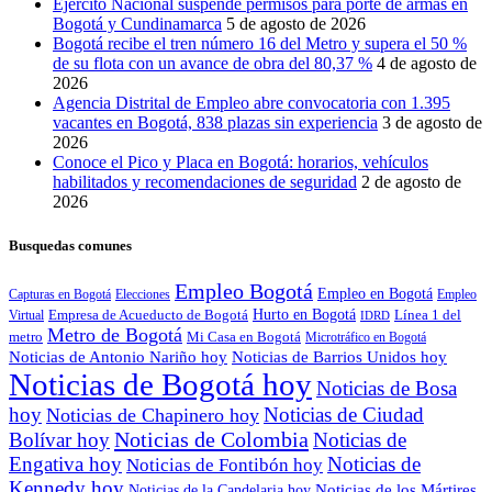
Ejército Nacional suspende permisos para porte de armas en
Bogotá y Cundinamarca
5 de agosto de 2026
Bogotá recibe el tren número 16 del Metro y supera el 50 %
de su flota con un avance de obra del 80,37 %
4 de agosto de
2026
Agencia Distrital de Empleo abre convocatoria con 1.395
vacantes en Bogotá, 838 plazas sin experiencia
3 de agosto de
2026
Conoce el Pico y Placa en Bogotá: horarios, vehículos
habilitados y recomendaciones de seguridad
2 de agosto de
2026
Busquedas comunes
Empleo Bogotá
Empleo en Bogotá
Capturas en Bogotá
Elecciones
Empleo
Empresa de Acueducto de Bogotá
Hurto en Bogotá
Línea 1 del
Virtual
IDRD
Metro de Bogotá
metro
Mi Casa en Bogotá
Microtráfico en Bogotá
Noticias de Antonio Nariño hoy
Noticias de Barrios Unidos hoy
Noticias de Bogotá hoy
Noticias de Bosa
hoy
Noticias de Ciudad
Noticias de Chapinero hoy
Noticias de Colombia
Bolívar hoy
Noticias de
Engativa hoy
Noticias de
Noticias de Fontibón hoy
Kennedy hoy
Noticias de los Mártires
Noticias de la Candelaria hoy