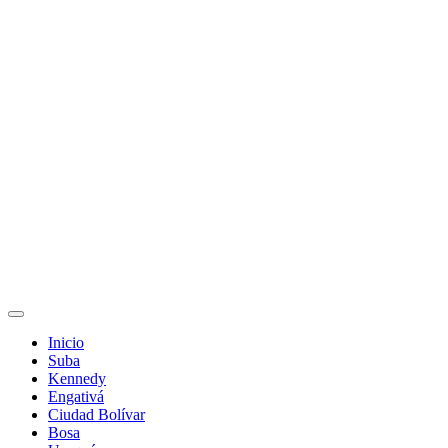
Inicio
Suba
Kennedy
Engativá
Ciudad Bolívar
Bosa