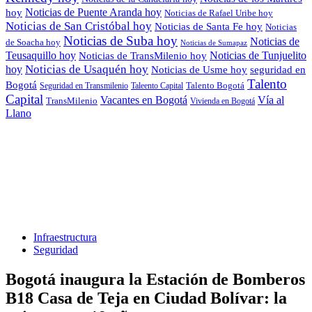
Noticias de Puente Aranda hoy
hoy
Noticias de Rafael Uribe hoy
Noticias de San Cristóbal hoy
Noticias de Santa Fe hoy
Noticias
Noticias de Suba hoy
Noticias de
de Soacha hoy
Noticias de Sumapaz
Teusaquillo hoy
Noticias de Tunjuelito
Noticias de TransMilenio hoy
hoy
Noticias de Usaquén hoy
seguridad en
Noticias de Usme hoy
Talento
Bogotá
Seguridad en Transmilenio
Taleento Capital
Talento Bogotá
Capital
Vacantes en Bogotá
Vía al
TransMilenio
Vivienda en Bogotá
Llano
Infraestructura
Seguridad
Bogotá inaugura la Estación de Bomberos
B18 Casa de Teja en Ciudad Bolívar: la