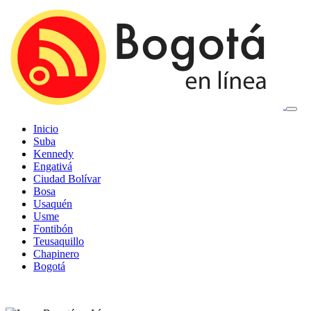
Inicio
Suba
Kennedy
Engativá
Ciudad Bolívar
Bosa
Usaquén
Usme
Fontibón
Teusaquillo
Chapinero
Bogotá