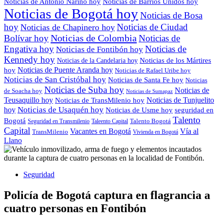
Noticias de Antonio Nariño hoy
Noticias de Barrios Unidos hoy
Noticias de Bogotá hoy
Noticias de Bosa
hoy
Noticias de Ciudad
Noticias de Chapinero hoy
Noticias de Colombia
Bolívar hoy
Noticias de
Engativa hoy
Noticias de
Noticias de Fontibón hoy
Kennedy hoy
Noticias de los Mártires
Noticias de la Candelaria hoy
Noticias de Puente Aranda hoy
hoy
Noticias de Rafael Uribe hoy
Noticias de San Cristóbal hoy
Noticias de Santa Fe hoy
Noticias
Noticias de Suba hoy
Noticias de
de Soacha hoy
Noticias de Sumapaz
Teusaquillo hoy
Noticias de Tunjuelito
Noticias de TransMilenio hoy
hoy
Noticias de Usaquén hoy
seguridad en
Noticias de Usme hoy
Talento
Bogotá
Seguridad en Transmilenio
Taleento Capital
Talento Bogotá
Capital
Vacantes en Bogotá
Vía al
TransMilenio
Vivienda en Bogotá
Llano
Seguridad
Policía de Bogotá captura en flagrancia a
cuatro personas en Fontibón