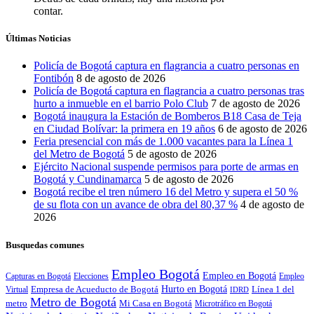
contar.
Últimas Noticias
Policía de Bogotá captura en flagrancia a cuatro personas en
Fontibón
8 de agosto de 2026
Policía de Bogotá captura en flagrancia a cuatro personas tras
hurto a inmueble en el barrio Polo Club
7 de agosto de 2026
Bogotá inaugura la Estación de Bomberos B18 Casa de Teja
en Ciudad Bolívar: la primera en 19 años
6 de agosto de 2026
Feria presencial con más de 1.000 vacantes para la Línea 1
del Metro de Bogotá
5 de agosto de 2026
Ejército Nacional suspende permisos para porte de armas en
Bogotá y Cundinamarca
5 de agosto de 2026
Bogotá recibe el tren número 16 del Metro y supera el 50 %
de su flota con un avance de obra del 80,37 %
4 de agosto de
2026
Busquedas comunes
Empleo Bogotá
Empleo en Bogotá
Capturas en Bogotá
Elecciones
Empleo
Hurto en Bogotá
Empresa de Acueducto de Bogotá
Línea 1 del
Virtual
IDRD
Metro de Bogotá
metro
Mi Casa en Bogotá
Microtráfico en Bogotá