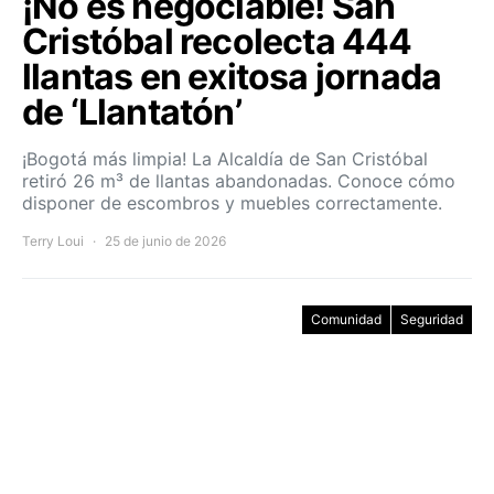
¡No es negociable! San
Cristóbal recolecta 444
llantas en exitosa jornada
de ‘Llantatón’
¡Bogotá más limpia! La Alcaldía de San Cristóbal
retiró 26 m³ de llantas abandonadas. Conoce cómo
disponer de escombros y muebles correctamente.
Terry Loui
25 de junio de 2026
Comunidad
Seguridad