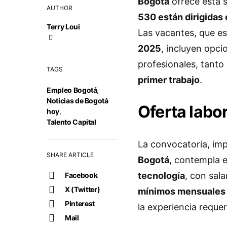
Bogotá
ofrece esta
AUTHOR
530 están dirigidas
Terry Loui
Las vacantes, que es
2025
, incluyen opci
profesionales, tant
TAGS
primer trabajo
.
Empleo Bogotá
,
Noticias de Bogotá
Oferta labor
hoy
,
Talento Capital
La convocatoria, imp
SHARE ARTICLE
Bogotá
, contempla 
tecnología
, con sal
Facebook
X (Twitter)
mínimos mensuales 
Pinterest
la experiencia requer
Mail