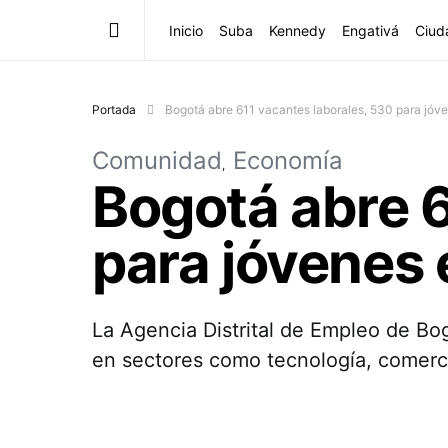
Inicio
Suba
Kennedy
Engativá
Ciud
Portada
Bogotá abre 611 vacantes laborales, 530 para jóve
Comunidad
Economía
Bogotá abre 6
para jóvenes 
La Agencia Distrital de Empleo de Bo
en sectores como tecnología, comerci