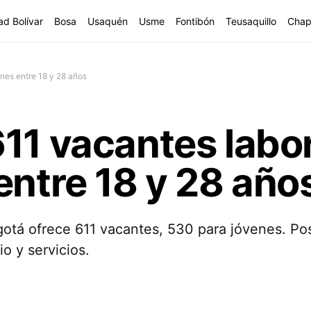
ad Bolívar
Bosa
Usaquén
Usme
Fontibón
Teusaquillo
Chap
nes entre 18 y 28 años
11 vacantes labo
entre 18 y 28 año
gotá ofrece 611 vacantes, 530 para jóvenes. Po
o y servicios.