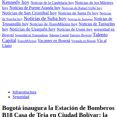
Kennedy hoy
Noticias de los Mártires
Noticias de la Candelaria hoy
Noticias de Puente Aranda hoy
hoy
Noticias de Rafael Uribe hoy
Noticias de San Cristóbal hoy
Noticias de Santa Fe hoy
Noticias
Noticias de Suba hoy
Noticias de
de Soacha hoy
Noticias de Sumapaz
Teusaquillo hoy
Noticias de Tunjuelito
Noticias de TransMilenio hoy
hoy
Noticias de Usaquén hoy
seguridad en
Noticias de Usme hoy
Talento
Bogotá
Seguridad en Transmilenio
Taleento Capital
Talento Bogotá
Capital
Vacantes en Bogotá
Vía al
TransMilenio
Vivienda en Bogotá
Llano
Infraestructura
Seguridad
Bogotá inaugura la Estación de Bomberos
B18 Casa de Teja en Ciudad Bolívar: la