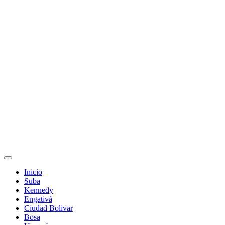
Inicio
Suba
Kennedy
Engativá
Ciudad Bolívar
Bosa