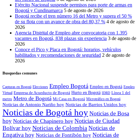
Ejército Nacional suspende permisos para porte de armas en
Bogotá y Cundinamarca
5 de agosto de 2026
Bogotá recibe el tren número 16 del Metro y supera el 50 %
de su flota con un avance de obra del 80,37 %
4 de agosto de
2026
Agencia Distrital de Empleo abre convocatoria con 1.395
vacantes en Bogotá, 838 plazas sin experiencia
3 de agosto de
2026
Conoce el Pico y Placa en Bogotá: horarios, vehículos
habilitados y recomendaciones de seguridad
2 de agosto de
2026
Busquedas comunes
Empleo Bogotá
Empleo en Bogotá
Capturas en Bogotá
Elecciones
Empleo
Empresa de Acueducto de Bogotá
Hurto en Bogotá
Línea 1 del
Virtual
IDRD
Metro de Bogotá
metro
Mi Casa en Bogotá
Microtráfico en Bogotá
Noticias de Antonio Nariño hoy
Noticias de Barrios Unidos hoy
Noticias de Bogotá hoy
Noticias de Bosa
hoy
Noticias de Ciudad
Noticias de Chapinero hoy
Noticias de Colombia
Bolívar hoy
Noticias de
Engativa hoy
Noticias de
Noticias de Fontibón hoy