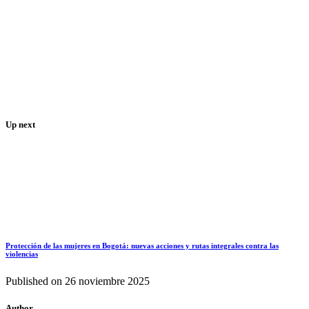
Up next
Protección de las mujeres en Bogotá: nuevas acciones y rutas integrales contra las
violencias
Published on
26 noviembre 2025
Author