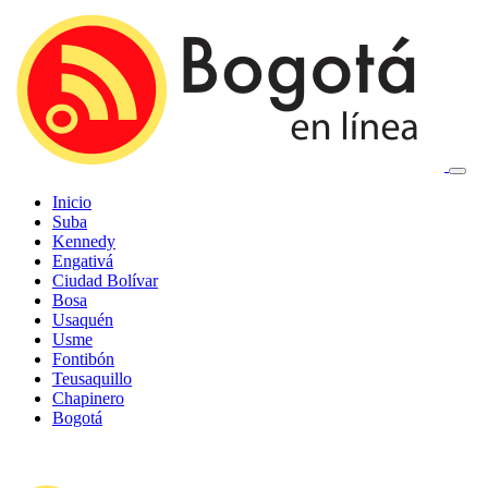
Inicio
Suba
Kennedy
Engativá
Ciudad Bolívar
Bosa
Usaquén
Usme
Fontibón
Teusaquillo
Chapinero
Bogotá