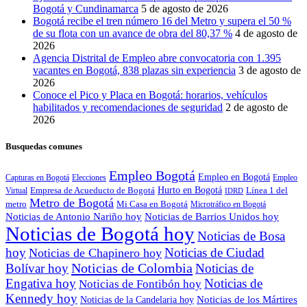
Bogotá y Cundinamarca
5 de agosto de 2026
Bogotá recibe el tren número 16 del Metro y supera el 50 %
de su flota con un avance de obra del 80,37 %
4 de agosto de
2026
Agencia Distrital de Empleo abre convocatoria con 1.395
vacantes en Bogotá, 838 plazas sin experiencia
3 de agosto de
2026
Conoce el Pico y Placa en Bogotá: horarios, vehículos
habilitados y recomendaciones de seguridad
2 de agosto de
2026
Busquedas comunes
Empleo Bogotá
Empleo en Bogotá
Capturas en Bogotá
Elecciones
Empleo
Empresa de Acueducto de Bogotá
Hurto en Bogotá
Línea 1 del
Virtual
IDRD
Metro de Bogotá
metro
Mi Casa en Bogotá
Microtráfico en Bogotá
Noticias de Antonio Nariño hoy
Noticias de Barrios Unidos hoy
Noticias de Bogotá hoy
Noticias de Bosa
hoy
Noticias de Ciudad
Noticias de Chapinero hoy
Noticias de Colombia
Bolívar hoy
Noticias de
Engativa hoy
Noticias de
Noticias de Fontibón hoy
Kennedy hoy
Noticias de los Mártires
Noticias de la Candelaria hoy