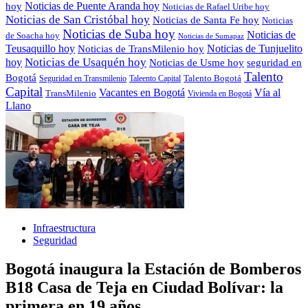
Noticias de Puente Aranda hoy
hoy
Noticias de Rafael Uribe hoy
Noticias de San Cristóbal hoy
Noticias de Santa Fe hoy
Noticias
Noticias de Suba hoy
Noticias de
de Soacha hoy
Noticias de Sumapaz
Teusaquillo hoy
Noticias de Tunjuelito
Noticias de TransMilenio hoy
hoy
Noticias de Usaquén hoy
seguridad en
Noticias de Usme hoy
Talento
Bogotá
Seguridad en Transmilenio
Taleento Capital
Talento Bogotá
Capital
Vacantes en Bogotá
Vía al
TransMilenio
Vivienda en Bogotá
Llano
Infraestructura
Seguridad
Bogotá inaugura la Estación de Bomberos
B18 Casa de Teja en Ciudad Bolívar: la
primera en 19 años