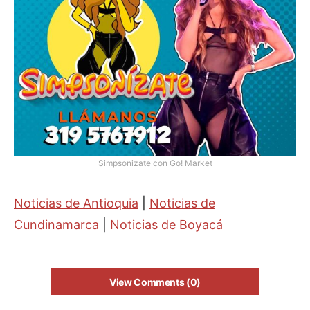
Simpsonizate con Go! Market
Noticias de Antioquia
|
Noticias de
Cundinamarca
|
Noticias de Boyacá
View Comments (0)