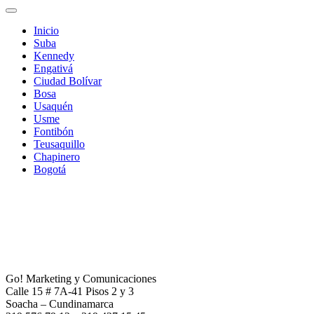
Inicio
Suba
Kennedy
Engativá
Ciudad Bolívar
Bosa
Usaquén
Usme
Fontibón
Teusaquillo
Chapinero
Bogotá
Go! Marketing y Comunicaciones
Calle 15 # 7A-41 Pisos 2 y 3
Soacha – Cundinamarca