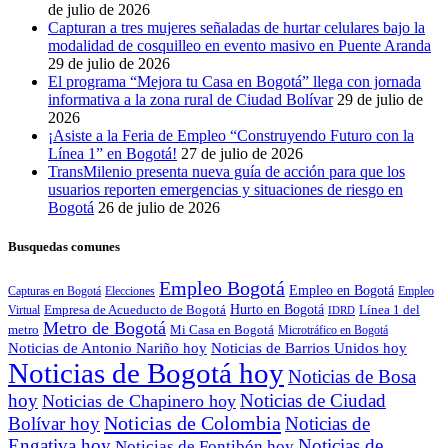
de julio de 2026
Capturan a tres mujeres señaladas de hurtar celulares bajo la
modalidad de cosquilleo en evento masivo en Puente Aranda
29 de julio de 2026
El programa “Mejora tu Casa en Bogotá” llega con jornada
informativa a la zona rural de Ciudad Bolívar
29 de julio de
2026
¡Asiste a la Feria de Empleo “Construyendo Futuro con la
Línea 1” en Bogotá!
27 de julio de 2026
TransMilenio presenta nueva guía de acción para que los
usuarios reporten emergencias y situaciones de riesgo en
Bogotá
26 de julio de 2026
Busquedas comunes
Empleo Bogotá
Empleo en Bogotá
Capturas en Bogotá
Elecciones
Empleo
Empresa de Acueducto de Bogotá
Hurto en Bogotá
Virtual
Línea 1 del
IDRD
Metro de Bogotá
metro
Mi Casa en Bogotá
Microtráfico en Bogotá
Noticias de Antonio Nariño hoy
Noticias de Barrios Unidos hoy
Noticias de Bogotá hoy
Noticias de Bosa
hoy
Noticias de Ciudad
Noticias de Chapinero hoy
Noticias de Colombia
Bolívar hoy
Noticias de
Engativa hoy
Noticias de
Noticias de Fontibón hoy