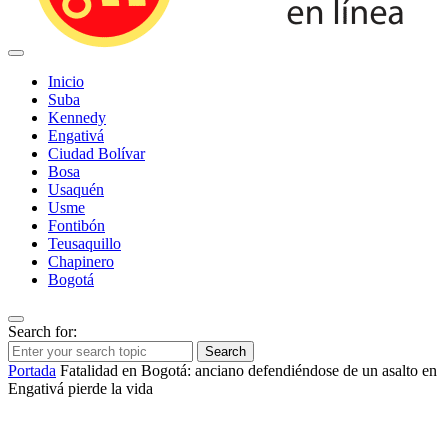
Inicio
Suba
Kennedy
Engativá
Ciudad Bolívar
Bosa
Usaquén
Usme
Fontibón
Teusaquillo
Chapinero
Bogotá
Search for:
Search
Portada
Fatalidad en Bogotá: anciano defendiéndose de un asalto en
Engativá pierde la vida