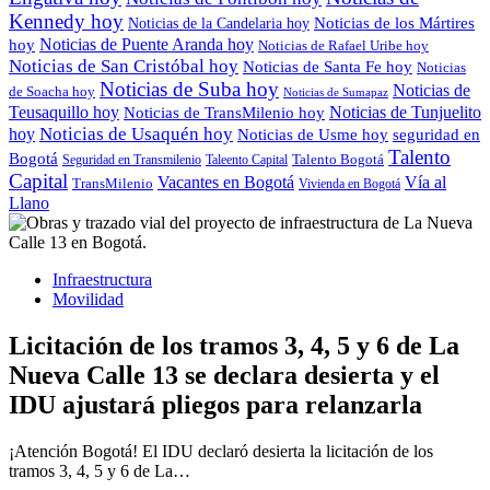
Kennedy hoy
Noticias de los Mártires
Noticias de la Candelaria hoy
Noticias de Puente Aranda hoy
hoy
Noticias de Rafael Uribe hoy
Noticias de San Cristóbal hoy
Noticias de Santa Fe hoy
Noticias
Noticias de Suba hoy
Noticias de
de Soacha hoy
Noticias de Sumapaz
Teusaquillo hoy
Noticias de Tunjuelito
Noticias de TransMilenio hoy
Noticias de Usaquén hoy
hoy
seguridad en
Noticias de Usme hoy
Talento
Bogotá
Seguridad en Transmilenio
Taleento Capital
Talento Bogotá
Capital
Vacantes en Bogotá
Vía al
TransMilenio
Vivienda en Bogotá
Llano
Infraestructura
Movilidad
Licitación de los tramos 3, 4, 5 y 6 de La
Nueva Calle 13 se declara desierta y el
IDU ajustará pliegos para relanzarla
¡Atención Bogotá! El IDU declaró desierta la licitación de los
tramos 3, 4, 5 y 6 de La…