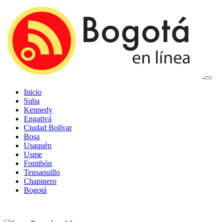
Inicio
Suba
Kennedy
Engativá
Ciudad Bolívar
Bosa
Usaquén
Usme
Fontibón
Teusaquillo
Chapinero
Bogotá