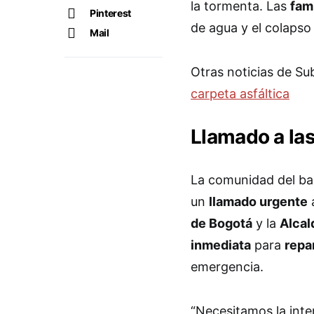
la tormenta. Las
fam
Pinterest
de agua y el colapso 
Mail
Otras noticias de Su
carpeta asfáltica
Llamado a la
La comunidad del bar
un
llamado urgente
de Bogotá
y la
Alcal
inmediata
para
repa
emergencia.
“Necesitamos la inter