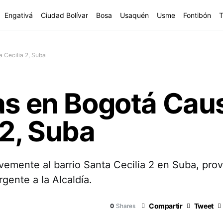
Engativá
Ciudad Bolívar
Bosa
Usaquén
Usme
Fontibón
T
 Cecilia 2, Suba
ias en Bogotá Ca
 2, Suba
avemente al barrio Santa Cecilia 2 en Suba, pr
gente a la Alcaldía.
Compartir
Tweet
0
Shares