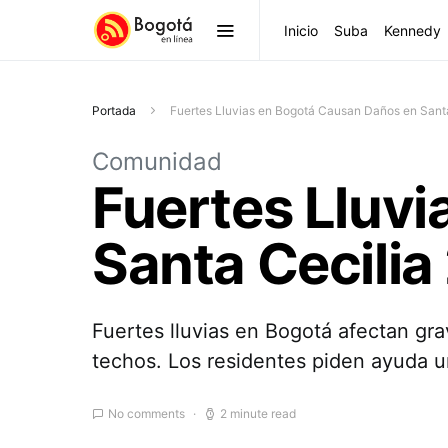
Inicio
Suba
Kennedy
Portada
Fuertes Lluvias en Bogotá Causan Daños en Santa
Comunidad
Fuertes Lluv
Santa Cecilia
Fuertes lluvias en Bogotá afectan gr
techos. Los residentes piden ayuda ur
No comments
2 minute read