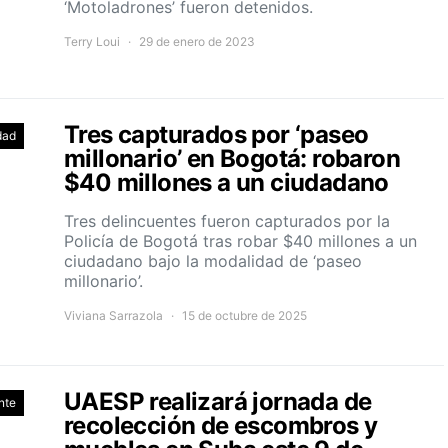
‘Motoladrones’ fueron detenidos.
Terry Loui
29 de enero de 2023
Tres capturados por ‘paseo
dad
millonario’ en Bogotá: robaron
$40 millones a un ciudadano
Tres delincuentes fueron capturados por la
Policía de Bogotá tras robar $40 millones a un
ciudadano bajo la modalidad de ‘paseo
millonario’.
Viviana Sarrazola
15 de octubre de 2025
UAESP realizará jornada de
nte
recolección de escombros y