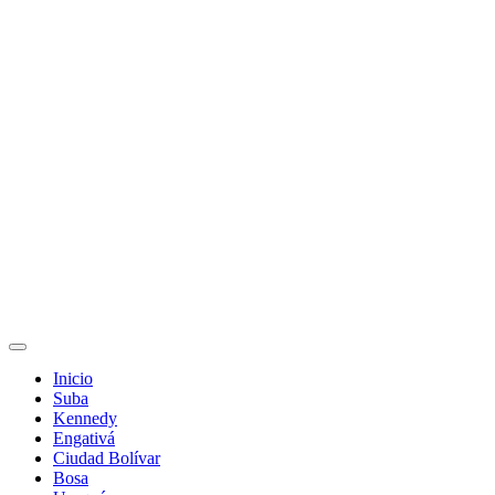
Inicio
Suba
Kennedy
Engativá
Ciudad Bolívar
Bosa