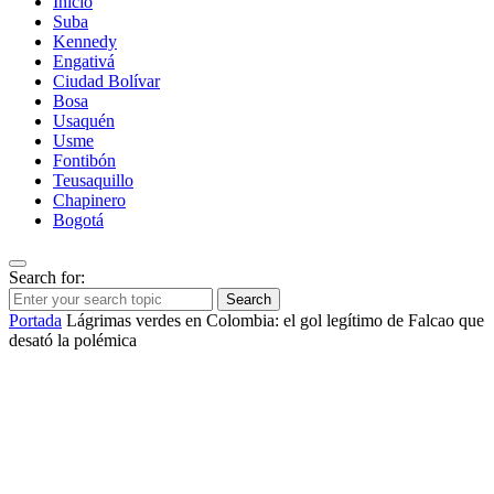
Inicio
Suba
Kennedy
Engativá
Ciudad Bolívar
Bosa
Usaquén
Usme
Fontibón
Teusaquillo
Chapinero
Bogotá
Search for:
Search
Portada
Lágrimas verdes en Colombia: el gol legítimo de Falcao que
desató la polémica