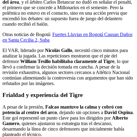
del área
, y el árbitro Carlos Betancur no dudó en señalar el penalti,
el primero que se concede a Millonarios en el semestre. Pero la
polémica no estuvo en el contacto, sino en una acción previa que
encendió los debates: un supuesto fuera de juego del delantero
cuando recibió el balón.
Otras noticias de Bogotá:
Fuertes Lluvias en Bogotá Causan Daños
en Santa Cecilia 2, Suba
El VAR, liderado por
Nicolás Gallo
, necesitó cinco minutos para
analizar la jugada. Las repeticiones mostraron que el pie del
defensor
William Tesillo habilitaba claramente al Tigre
, lo que
llevó a confirmar la decisión tomada en cancha. A pesar de la
revisión exhaustiva, algunos sectores cercanos a Atlético Nacional
continúan alimentando la controversia con argumentos que han sido
refutados por las imágenes.
Frialdad y experiencia del Tigre
A pesar de la presión,
Falcao mantuvo la calma y cobró con
potencia al centro del arco
, dejando sin opciones a
David Ospina
.
Este gol representó un punto clave para los dirigidos por
Alberto
Gamero
, quienes ajustaron su estrategia tras el descanso,
desarmando la línea de cinco defensores que inicialmente había
planteado el técnico.