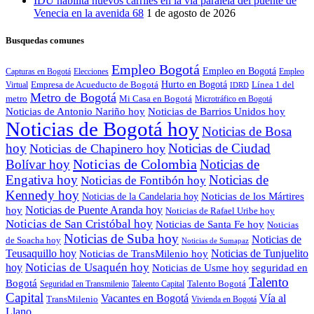
IDU habilita nuevos carriles en la vía paralela del puente de
Venecia en la avenida 68
1 de agosto de 2026
Busquedas comunes
Empleo Bogotá
Empleo en Bogotá
Capturas en Bogotá
Elecciones
Empleo
Empresa de Acueducto de Bogotá
Hurto en Bogotá
Línea 1 del
Virtual
IDRD
Metro de Bogotá
metro
Mi Casa en Bogotá
Microtráfico en Bogotá
Noticias de Antonio Nariño hoy
Noticias de Barrios Unidos hoy
Noticias de Bogotá hoy
Noticias de Bosa
hoy
Noticias de Ciudad
Noticias de Chapinero hoy
Noticias de Colombia
Bolívar hoy
Noticias de
Engativa hoy
Noticias de
Noticias de Fontibón hoy
Kennedy hoy
Noticias de los Mártires
Noticias de la Candelaria hoy
Noticias de Puente Aranda hoy
hoy
Noticias de Rafael Uribe hoy
Noticias de San Cristóbal hoy
Noticias de Santa Fe hoy
Noticias
Noticias de Suba hoy
Noticias de
de Soacha hoy
Noticias de Sumapaz
Teusaquillo hoy
Noticias de Tunjuelito
Noticias de TransMilenio hoy
hoy
Noticias de Usaquén hoy
seguridad en
Noticias de Usme hoy
Talento
Bogotá
Seguridad en Transmilenio
Taleento Capital
Talento Bogotá
Capital
Vacantes en Bogotá
Vía al
TransMilenio
Vivienda en Bogotá
Llano