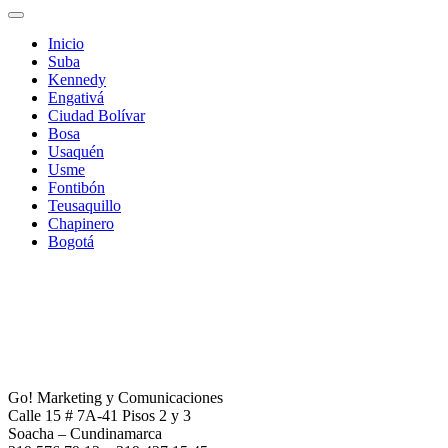
Inicio
Suba
Kennedy
Engativá
Ciudad Bolívar
Bosa
Usaquén
Usme
Fontibón
Teusaquillo
Chapinero
Bogotá
Go! Marketing y Comunicaciones
Calle 15 # 7A-41 Pisos 2 y 3
Soacha – Cundinamarca