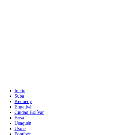
Inicio
Suba
Kennedy
Engativá
Ciudad Bolívar
Bosa
Usaquén
Usme
Fontibón