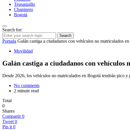
Teusaquillo
Chapinero
Bogotá
Search for:
Search
Portada
Galán castiga a ciudadanos con vehículos no matriculados e
Movilidad
Galán castiga a ciudadanos con vehículos 
Desde 2026, los vehículos no matriculados en Bogotá tendrán pico y p
No comments
2 minute read
Total
0
Shares
Compartir
0
Tweet
0
Pin it
0