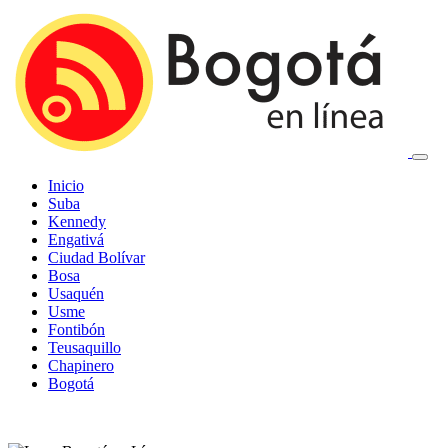
Inicio
Suba
Kennedy
Engativá
Ciudad Bolívar
Bosa
Usaquén
Usme
Fontibón
Teusaquillo
Chapinero
Bogotá