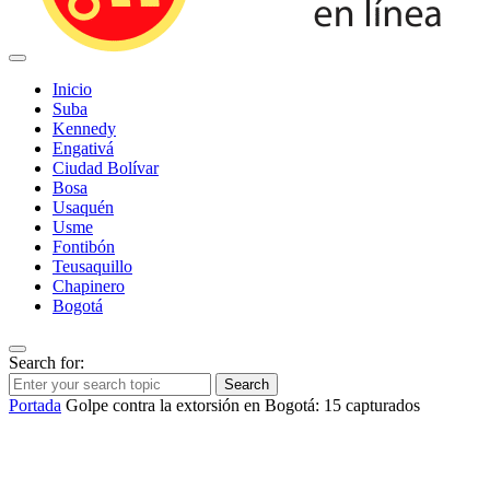
Inicio
Suba
Kennedy
Engativá
Ciudad Bolívar
Bosa
Usaquén
Usme
Fontibón
Teusaquillo
Chapinero
Bogotá
Search for:
Search
Portada
Golpe contra la extorsión en Bogotá: 15 capturados