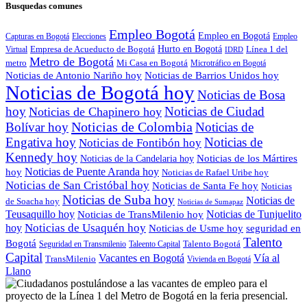
Busquedas comunes
Empleo Bogotá
Empleo en Bogotá
Capturas en Bogotá
Elecciones
Empleo
Empresa de Acueducto de Bogotá
Hurto en Bogotá
Línea 1 del
Virtual
IDRD
Metro de Bogotá
metro
Mi Casa en Bogotá
Microtráfico en Bogotá
Noticias de Antonio Nariño hoy
Noticias de Barrios Unidos hoy
Noticias de Bogotá hoy
Noticias de Bosa
hoy
Noticias de Ciudad
Noticias de Chapinero hoy
Noticias de Colombia
Bolívar hoy
Noticias de
Engativa hoy
Noticias de
Noticias de Fontibón hoy
Kennedy hoy
Noticias de los Mártires
Noticias de la Candelaria hoy
Noticias de Puente Aranda hoy
hoy
Noticias de Rafael Uribe hoy
Noticias de San Cristóbal hoy
Noticias de Santa Fe hoy
Noticias
Noticias de Suba hoy
Noticias de
de Soacha hoy
Noticias de Sumapaz
Teusaquillo hoy
Noticias de Tunjuelito
Noticias de TransMilenio hoy
hoy
Noticias de Usaquén hoy
seguridad en
Noticias de Usme hoy
Talento
Bogotá
Seguridad en Transmilenio
Taleento Capital
Talento Bogotá
Capital
Vacantes en Bogotá
Vía al
TransMilenio
Vivienda en Bogotá
Llano