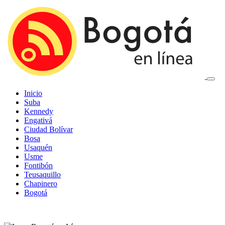
Inicio
Suba
Kennedy
Engativá
Ciudad Bolívar
Bosa
Usaquén
Usme
Fontibón
Teusaquillo
Chapinero
Bogotá