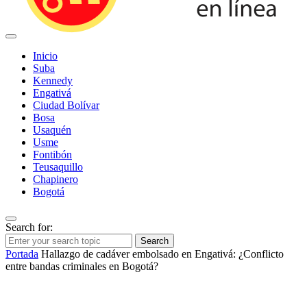
Inicio
Suba
Kennedy
Engativá
Ciudad Bolívar
Bosa
Usaquén
Usme
Fontibón
Teusaquillo
Chapinero
Bogotá
Search for:
Search
Portada
Hallazgo de cadáver embolsado en Engativá: ¿Conflicto
entre bandas criminales en Bogotá?