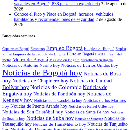
vacantes en Bogotá, 838 plazas sin experiencia
3 de agosto de
2026
Conoce el Pico y Placa en Bogotá: horarios, vehículos
habilitados y recomendaciones de seguridad
2 de agosto de
2026
Busquedas comunes
Empleo Bogotá
Empleo en Bogotá
Capturas en Bogotá
Elecciones
Empleo
Empresa de Acueducto de Bogotá
Hurto en Bogotá
Línea 1 del
Virtual
IDRD
Metro de Bogotá
metro
Mi Casa en Bogotá
Microtráfico en Bogotá
Noticias de Antonio Nariño hoy
Noticias de Barrios Unidos hoy
Noticias de Bogotá hoy
Noticias de Bosa
hoy
Noticias de Ciudad
Noticias de Chapinero hoy
Noticias de Colombia
Bolívar hoy
Noticias de
Engativa hoy
Noticias de
Noticias de Fontibón hoy
Kennedy hoy
Noticias de los Mártires
Noticias de la Candelaria hoy
Noticias de Puente Aranda hoy
hoy
Noticias de Rafael Uribe hoy
Noticias de San Cristóbal hoy
Noticias de Santa Fe hoy
Noticias
Noticias de Suba hoy
Noticias de
de Soacha hoy
Noticias de Sumapaz
Teusaquillo hoy
Noticias de Tunjuelito
Noticias de TransMilenio hoy
hoy
Noticias de Usaquén hoy
seguridad en
Noticias de Usme hoy