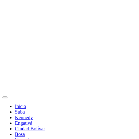
Inicio
Suba
Kennedy
Engativá
Ciudad Bolívar
Bosa