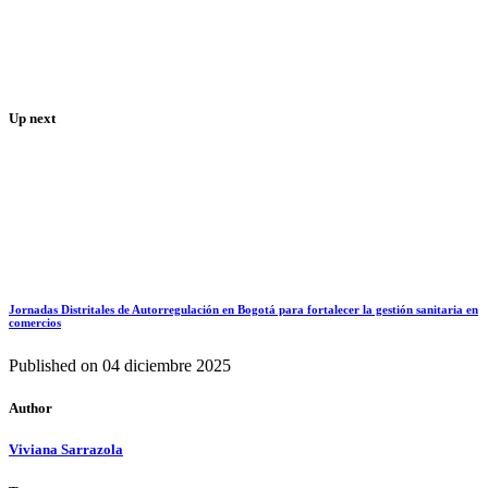
Up next
Jornadas Distritales de Autorregulación en Bogotá para fortalecer la gestión sanitaria en
comercios
Published on
04 diciembre 2025
Author
Viviana Sarrazola