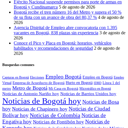
Ejército Nacional suspende permisos para porte de armas en
Bogotá y Cundinamarca
5 de agosto de 2026
Bogotá recibe el tren número 16 del Metro y supera el 50 %
de su flota con un avance de obra del 80,37 %
4 de agosto de
2026
Agencia Distrital de Empleo abre convocatoria con 1.395
vacantes en Bogotá, 838 plazas sin experiencia
3 de agosto de
2026
Conoce el Pico y Placa en Bogotá: horarios, vehículos
habilitados y recomendaciones de seguridad
2 de agosto de
2026
Busquedas comunes
Empleo Bogotá
Empleo en Bogotá
Capturas en Bogotá
Elecciones
Empleo
Empresa de Acueducto de Bogotá
Hurto en Bogotá
Línea 1 del
Virtual
IDRD
Metro de Bogotá
metro
Mi Casa en Bogotá
Microtráfico en Bogotá
Noticias de Antonio Nariño hoy
Noticias de Barrios Unidos hoy
Noticias de Bogotá hoy
Noticias de Bosa
hoy
Noticias de Ciudad
Noticias de Chapinero hoy
Noticias de Colombia
Bolívar hoy
Noticias de
Engativa hoy
Noticias de
Noticias de Fontibón hoy
Kennedy hoy