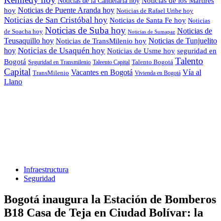
Noticias de los Mártires
Noticias de la Candelaria hoy
Noticias de Puente Aranda hoy
hoy
Noticias de Rafael Uribe hoy
Noticias de San Cristóbal hoy
Noticias de Santa Fe hoy
Noticias
Noticias de Suba hoy
Noticias de
de Soacha hoy
Noticias de Sumapaz
Teusaquillo hoy
Noticias de Tunjuelito
Noticias de TransMilenio hoy
hoy
Noticias de Usaquén hoy
seguridad en
Noticias de Usme hoy
Talento
Bogotá
Seguridad en Transmilenio
Taleento Capital
Talento Bogotá
Capital
Vacantes en Bogotá
Vía al
TransMilenio
Vivienda en Bogotá
Llano
Infraestructura
Seguridad
Bogotá inaugura la Estación de Bomberos
B18 Casa de Teja en Ciudad Bolívar: la