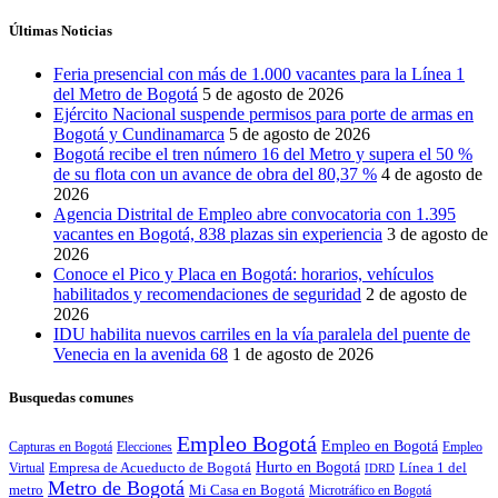
Últimas Noticias
Feria presencial con más de 1.000 vacantes para la Línea 1
del Metro de Bogotá
5 de agosto de 2026
Ejército Nacional suspende permisos para porte de armas en
Bogotá y Cundinamarca
5 de agosto de 2026
Bogotá recibe el tren número 16 del Metro y supera el 50 %
de su flota con un avance de obra del 80,37 %
4 de agosto de
2026
Agencia Distrital de Empleo abre convocatoria con 1.395
vacantes en Bogotá, 838 plazas sin experiencia
3 de agosto de
2026
Conoce el Pico y Placa en Bogotá: horarios, vehículos
habilitados y recomendaciones de seguridad
2 de agosto de
2026
IDU habilita nuevos carriles en la vía paralela del puente de
Venecia en la avenida 68
1 de agosto de 2026
Busquedas comunes
Empleo Bogotá
Empleo en Bogotá
Capturas en Bogotá
Elecciones
Empleo
Empresa de Acueducto de Bogotá
Hurto en Bogotá
Línea 1 del
Virtual
IDRD
Metro de Bogotá
metro
Mi Casa en Bogotá
Microtráfico en Bogotá