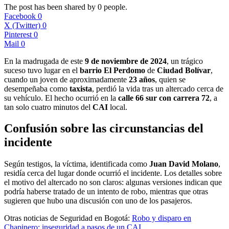
The post has been shared by
0
people.
Facebook
0
X (Twitter)
0
Pinterest
0
Mail
0
En la madrugada de este
9 de noviembre de 2024
, un trágico
suceso tuvo lugar en el
barrio El Perdomo
de
Ciudad Bolívar
,
cuando un joven de aproximadamente
23 años
, quien se
desempeñaba como
taxista
, perdió la vida tras un altercado cerca de
su vehículo. El hecho ocurrió en la
calle 66 sur con carrera 72
, a
tan solo cuatro minutos del
CAI
local.
Confusión sobre las circunstancias del
incidente
Según testigos, la víctima, identificada como
Juan David Molano
,
residía cerca del lugar donde ocurrió el incidente. Los detalles sobre
el motivo del altercado no son claros: algunas versiones indican que
podría haberse tratado de un intento de robo, mientras que otras
sugieren que hubo una discusión con uno de los pasajeros.
Otras noticias de Seguridad en Bogotá:
Robo y disparo en
Chapinero: inseguridad a pasos de un CAI