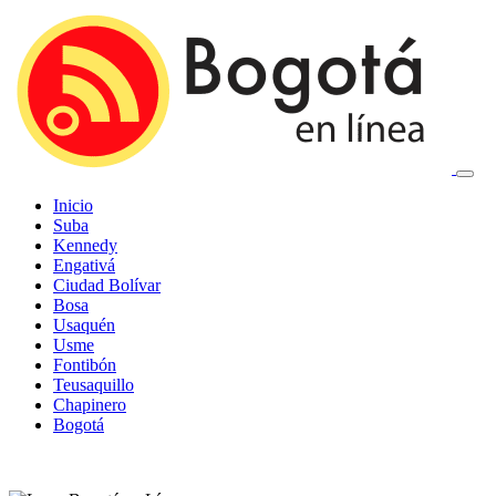
Inicio
Suba
Kennedy
Engativá
Ciudad Bolívar
Bosa
Usaquén
Usme
Fontibón
Teusaquillo
Chapinero
Bogotá