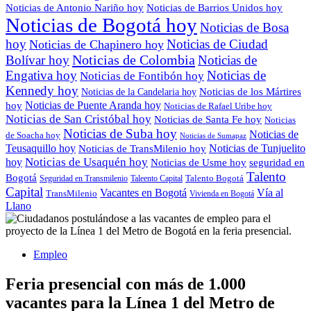
Noticias de Antonio Nariño hoy
Noticias de Barrios Unidos hoy
Noticias de Bogotá hoy
Noticias de Bosa
hoy
Noticias de Ciudad
Noticias de Chapinero hoy
Noticias de Colombia
Bolívar hoy
Noticias de
Engativa hoy
Noticias de
Noticias de Fontibón hoy
Kennedy hoy
Noticias de los Mártires
Noticias de la Candelaria hoy
Noticias de Puente Aranda hoy
hoy
Noticias de Rafael Uribe hoy
Noticias de San Cristóbal hoy
Noticias de Santa Fe hoy
Noticias
Noticias de Suba hoy
Noticias de
de Soacha hoy
Noticias de Sumapaz
Teusaquillo hoy
Noticias de Tunjuelito
Noticias de TransMilenio hoy
hoy
Noticias de Usaquén hoy
seguridad en
Noticias de Usme hoy
Talento
Bogotá
Seguridad en Transmilenio
Taleento Capital
Talento Bogotá
Capital
Vacantes en Bogotá
Vía al
TransMilenio
Vivienda en Bogotá
Llano
Empleo
Feria presencial con más de 1.000
vacantes para la Línea 1 del Metro de