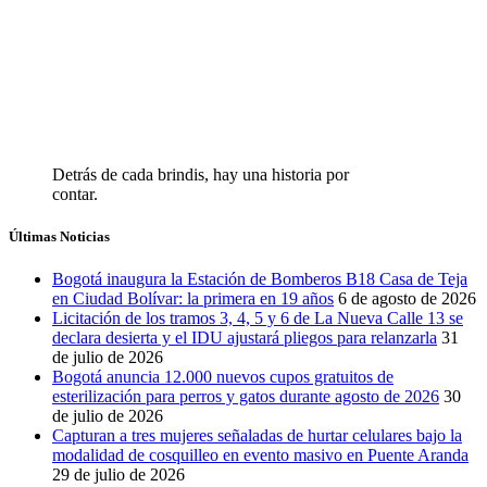
Detrás de cada brindis, hay una historia por
contar.
Últimas Noticias
Bogotá inaugura la Estación de Bomberos B18 Casa de Teja
en Ciudad Bolívar: la primera en 19 años
6 de agosto de 2026
Licitación de los tramos 3, 4, 5 y 6 de La Nueva Calle 13 se
declara desierta y el IDU ajustará pliegos para relanzarla
31
de julio de 2026
Bogotá anuncia 12.000 nuevos cupos gratuitos de
esterilización para perros y gatos durante agosto de 2026
30
de julio de 2026
Capturan a tres mujeres señaladas de hurtar celulares bajo la
modalidad de cosquilleo en evento masivo en Puente Aranda
29 de julio de 2026