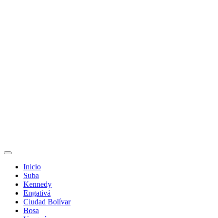
Inicio
Suba
Kennedy
Engativá
Ciudad Bolívar
Bosa