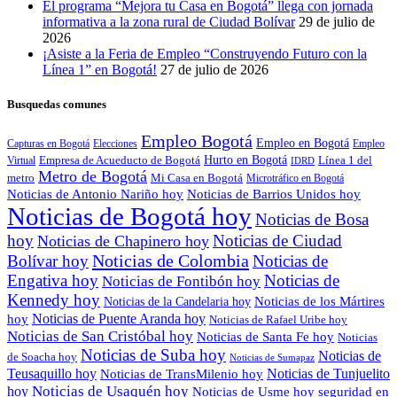
El programa “Mejora tu Casa en Bogotá” llega con jornada
informativa a la zona rural de Ciudad Bolívar
29 de julio de
2026
¡Asiste a la Feria de Empleo “Construyendo Futuro con la
Línea 1” en Bogotá!
27 de julio de 2026
Busquedas comunes
Empleo Bogotá
Empleo en Bogotá
Capturas en Bogotá
Elecciones
Empleo
Empresa de Acueducto de Bogotá
Hurto en Bogotá
Virtual
Línea 1 del
IDRD
Metro de Bogotá
metro
Mi Casa en Bogotá
Microtráfico en Bogotá
Noticias de Antonio Nariño hoy
Noticias de Barrios Unidos hoy
Noticias de Bogotá hoy
Noticias de Bosa
hoy
Noticias de Ciudad
Noticias de Chapinero hoy
Noticias de Colombia
Bolívar hoy
Noticias de
Engativa hoy
Noticias de
Noticias de Fontibón hoy
Kennedy hoy
Noticias de los Mártires
Noticias de la Candelaria hoy
Noticias de Puente Aranda hoy
hoy
Noticias de Rafael Uribe hoy
Noticias de San Cristóbal hoy
Noticias de Santa Fe hoy
Noticias
Noticias de Suba hoy
Noticias de
de Soacha hoy
Noticias de Sumapaz
Teusaquillo hoy
Noticias de Tunjuelito
Noticias de TransMilenio hoy
Noticias de Usaquén hoy
hoy
seguridad en
Noticias de Usme hoy