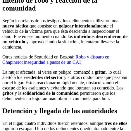
Intento de robo y reacción de la
comunidad
Según los relatos de los testigos, los delincuentes utilizaron una
nueva táctica
que consiste en
golpear intencionalmente
el
vehículo de la víctima para que ésta descienda a inspeccionar el
daño. Fue en ese momento cuando los
individuos descendieron de
un vehículo
y, aprovechando la situación, intentaron llevarse la
camioneta.
Otras noticias de Seguridad en Bogotá:
Robo y disparo en
Chapinero: inseguridad a pasos de un CAI
La mujer afectada, al verse en peligro, comenzó a
gritar
, lo cual
alertó a los
residentes del sector
y a otros conductores que pasaban
por el lugar. Estos reaccionaron rápidamente, obstaculizando el
escape
de los asaltantes y evitando que lograran su cometido. Los
gritos
y la
solidaridad de la comunidad
permitieron que los
delincuentes no lograran maniobrar la camioneta para huir.
Detención y llegada de las autoridades
En el lugar, cuatro individuos fueron retenidos, aunque
tres de ellos
lograron escapar. Uno de los delincuentes quedó atrapado entre la