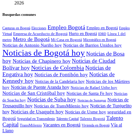
2026
Busquedas comunes
Empleo Bogotá
Empleo en Bogotá
Capturas en Bogotá
Elecciones
Empleo
Empresa de Acueducto de Bogotá
Hurto en Bogotá
Línea 1 del
Virtual
IDRD
Metro de Bogotá
metro
Mi Casa en Bogotá
Microtráfico en Bogotá
Noticias de Antonio Nariño hoy
Noticias de Barrios Unidos hoy
Noticias de Bogotá hoy
Noticias de Bosa
hoy
Noticias de Ciudad
Noticias de Chapinero hoy
Noticias de Colombia
Bolívar hoy
Noticias de
Engativa hoy
Noticias de
Noticias de Fontibón hoy
Kennedy hoy
Noticias de los Mártires
Noticias de la Candelaria hoy
Noticias de Puente Aranda hoy
hoy
Noticias de Rafael Uribe hoy
Noticias de San Cristóbal hoy
Noticias de Santa Fe hoy
Noticias
Noticias de Suba hoy
Noticias de
de Soacha hoy
Noticias de Sumapaz
Teusaquillo hoy
Noticias de Tunjuelito
Noticias de TransMilenio hoy
hoy
Noticias de Usaquén hoy
seguridad en
Noticias de Usme hoy
Talento
Bogotá
Seguridad en Transmilenio
Taleento Capital
Talento Bogotá
Capital
Vacantes en Bogotá
Vía al
TransMilenio
Vivienda en Bogotá
Llano