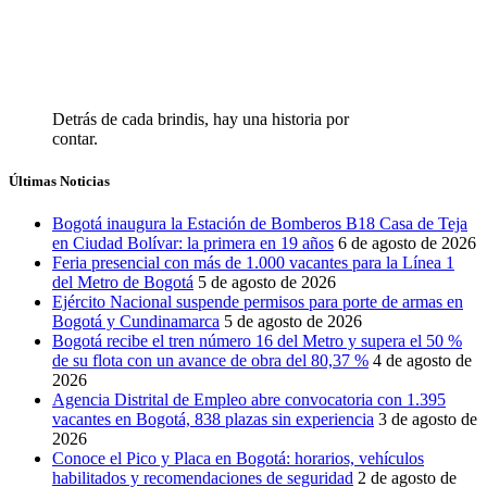
Detrás de cada brindis, hay una historia por
contar.
Últimas Noticias
Bogotá inaugura la Estación de Bomberos B18 Casa de Teja
en Ciudad Bolívar: la primera en 19 años
6 de agosto de 2026
Feria presencial con más de 1.000 vacantes para la Línea 1
del Metro de Bogotá
5 de agosto de 2026
Ejército Nacional suspende permisos para porte de armas en
Bogotá y Cundinamarca
5 de agosto de 2026
Bogotá recibe el tren número 16 del Metro y supera el 50 %
de su flota con un avance de obra del 80,37 %
4 de agosto de
2026
Agencia Distrital de Empleo abre convocatoria con 1.395
vacantes en Bogotá, 838 plazas sin experiencia
3 de agosto de
2026
Conoce el Pico y Placa en Bogotá: horarios, vehículos
habilitados y recomendaciones de seguridad
2 de agosto de