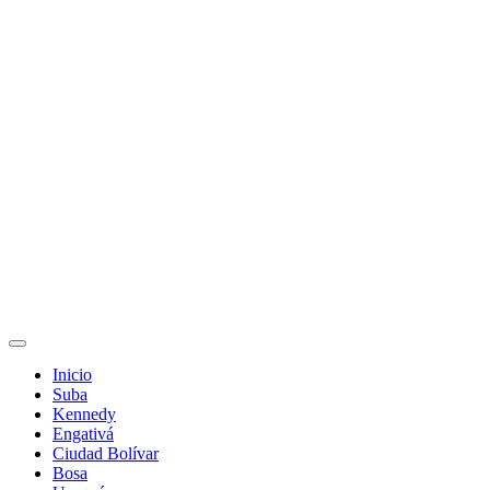
Inicio
Suba
Kennedy
Engativá
Ciudad Bolívar
Bosa