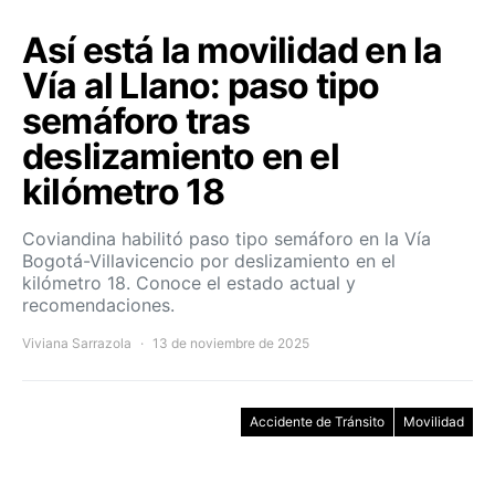
Así está la movilidad en la
Vía al Llano: paso tipo
semáforo tras
deslizamiento en el
kilómetro 18
Coviandina habilitó paso tipo semáforo en la Vía
Bogotá-Villavicencio por deslizamiento en el
kilómetro 18. Conoce el estado actual y
recomendaciones.
Viviana Sarrazola
13 de noviembre de 2025
Accidente de Tránsito
Movilidad