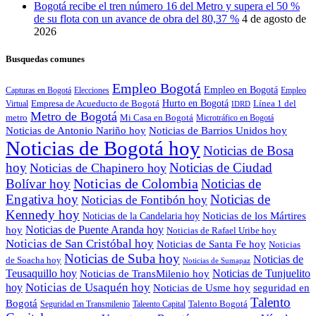
Bogotá recibe el tren número 16 del Metro y supera el 50 %
de su flota con un avance de obra del 80,37 %
4 de agosto de
2026
Busquedas comunes
Empleo Bogotá
Empleo en Bogotá
Capturas en Bogotá
Elecciones
Empleo
Hurto en Bogotá
Empresa de Acueducto de Bogotá
Línea 1 del
Virtual
IDRD
Metro de Bogotá
metro
Mi Casa en Bogotá
Microtráfico en Bogotá
Noticias de Antonio Nariño hoy
Noticias de Barrios Unidos hoy
Noticias de Bogotá hoy
Noticias de Bosa
hoy
Noticias de Ciudad
Noticias de Chapinero hoy
Noticias de Colombia
Bolívar hoy
Noticias de
Engativa hoy
Noticias de
Noticias de Fontibón hoy
Kennedy hoy
Noticias de los Mártires
Noticias de la Candelaria hoy
Noticias de Puente Aranda hoy
hoy
Noticias de Rafael Uribe hoy
Noticias de San Cristóbal hoy
Noticias de Santa Fe hoy
Noticias
Noticias de Suba hoy
Noticias de
de Soacha hoy
Noticias de Sumapaz
Teusaquillo hoy
Noticias de Tunjuelito
Noticias de TransMilenio hoy
hoy
Noticias de Usaquén hoy
seguridad en
Noticias de Usme hoy
Talento
Bogotá
Seguridad en Transmilenio
Taleento Capital
Talento Bogotá