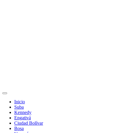
Inicio
Suba
Kennedy
Engativá
Ciudad Bolívar
Bosa