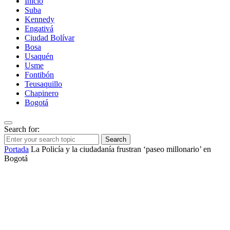
Inicio
Suba
Kennedy
Engativá
Ciudad Bolívar
Bosa
Usaquén
Usme
Fontibón
Teusaquillo
Chapinero
Bogotá
Search for:
Search
Portada
La Policía y la ciudadanía frustran ‘paseo millonario’ en
Bogotá