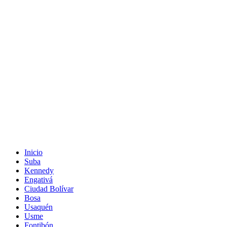
Inicio
Suba
Kennedy
Engativá
Ciudad Bolívar
Bosa
Usaquén
Usme
Fontibón