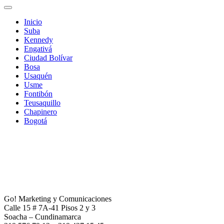
Inicio
Suba
Kennedy
Engativá
Ciudad Bolívar
Bosa
Usaquén
Usme
Fontibón
Teusaquillo
Chapinero
Bogotá
Go! Marketing y Comunicaciones
Calle 15 # 7A-41 Pisos 2 y 3
Soacha – Cundinamarca