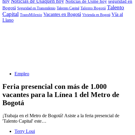
hoy
Noticias de Usaquén hoy
seguridad en
Noticias de Usme hoy
Talento
Bogotá
Seguridad en Transmilenio
Taleento Capital
Talento Bogotá
Capital
Vacantes en Bogotá
Vía al
TransMilenio
Vivienda en Bogotá
Llano
Empleo
Feria presencial con más de 1.000
vacantes para la Línea 1 del Metro de
Bogotá
¡Trabaja en el Metro de Bogotá! Asiste a la feria presencial de
'Talento Capital' este…
Terry Loui