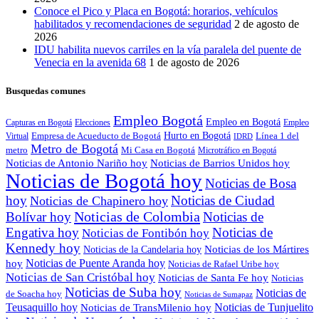
Conoce el Pico y Placa en Bogotá: horarios, vehículos
habilitados y recomendaciones de seguridad
2 de agosto de
2026
IDU habilita nuevos carriles en la vía paralela del puente de
Venecia en la avenida 68
1 de agosto de 2026
Busquedas comunes
Empleo Bogotá
Empleo en Bogotá
Capturas en Bogotá
Elecciones
Empleo
Empresa de Acueducto de Bogotá
Hurto en Bogotá
Línea 1 del
Virtual
IDRD
Metro de Bogotá
metro
Mi Casa en Bogotá
Microtráfico en Bogotá
Noticias de Antonio Nariño hoy
Noticias de Barrios Unidos hoy
Noticias de Bogotá hoy
Noticias de Bosa
hoy
Noticias de Ciudad
Noticias de Chapinero hoy
Noticias de Colombia
Bolívar hoy
Noticias de
Engativa hoy
Noticias de
Noticias de Fontibón hoy
Kennedy hoy
Noticias de los Mártires
Noticias de la Candelaria hoy
Noticias de Puente Aranda hoy
hoy
Noticias de Rafael Uribe hoy
Noticias de San Cristóbal hoy
Noticias de Santa Fe hoy
Noticias
Noticias de Suba hoy
Noticias de
de Soacha hoy
Noticias de Sumapaz
Teusaquillo hoy
Noticias de Tunjuelito
Noticias de TransMilenio hoy