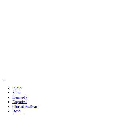
Inicio
Suba
Kennedy
Engativá
Ciudad Bolívar
Bosa