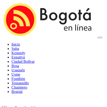
Inicio
Suba
Kennedy
Engativá
Ciudad Bolívar
Bosa
Usaquén
Usme
Fontibón
Teusaquillo
Chapinero
Bogotá