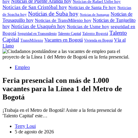
Noticias de Puente Aranda hoy
hoy
Noticias de Rafael Uribe hoy
Noticias de San Cristóbal hoy
Noticias de Santa Fe hoy
Noticias
Noticias de Suba hoy
Noticias de
de Soacha hoy
Noticias de Sumapaz
Teusaquillo hoy
Noticias de Tunjuelito
Noticias de TransMilenio hoy
hoy
Noticias de Usaquén hoy
seguridad en
Noticias de Usme hoy
Talento
Bogotá
Seguridad en Transmilenio
Taleento Capital
Talento Bogotá
Capital
Vacantes en Bogotá
Vía al
TransMilenio
Vivienda en Bogotá
Llano
Empleo
Feria presencial con más de 1.000
vacantes para la Línea 1 del Metro de
Bogotá
¡Trabaja en el Metro de Bogotá! Asiste a la feria presencial de
'Talento Capital' este…
Terry Loui
5 de agosto de 2026