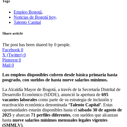
Tags
Empleo Bogotá
,
Noticias de Bogotá hoy
,
Talento Capital
Share article
The post has been shared by
0
people.
Facebook
0
X (Twitter)
0
Pinterest
0
Mail
0
Los empleos disponibles cubren desde básica primaria hasta
posgrado, con sueldos de hasta nueve salarios mínimos.
La Alcaldía Mayor de Bogotá, a través de la Secretaría Distrital de
Desarrollo Económico (SDDE), anunció la apertura de
695
vacantes laborales
como parte de su estrategia de inclusión y
reactivación económica denominada
‘Talento Capital’
. Estas
oportunidades estarán disponibles hasta el
sábado 30 de agosto de
2025
y abarcan
71 perfiles diferentes
, con sueldos que alcanzan
hasta
nueve salarios mínimos mensuales legales vigentes
(SMMLV)
.