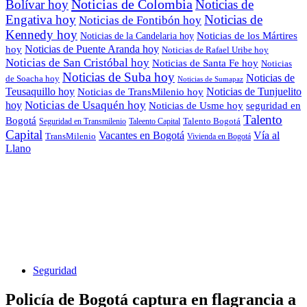
Noticias de Colombia
Bolívar hoy
Noticias de
Engativa hoy
Noticias de
Noticias de Fontibón hoy
Kennedy hoy
Noticias de los Mártires
Noticias de la Candelaria hoy
Noticias de Puente Aranda hoy
hoy
Noticias de Rafael Uribe hoy
Noticias de San Cristóbal hoy
Noticias de Santa Fe hoy
Noticias
Noticias de Suba hoy
Noticias de
de Soacha hoy
Noticias de Sumapaz
Teusaquillo hoy
Noticias de Tunjuelito
Noticias de TransMilenio hoy
hoy
Noticias de Usaquén hoy
seguridad en
Noticias de Usme hoy
Talento
Bogotá
Seguridad en Transmilenio
Taleento Capital
Talento Bogotá
Capital
Vacantes en Bogotá
Vía al
TransMilenio
Vivienda en Bogotá
Llano
Seguridad
Policía de Bogotá captura en flagrancia a