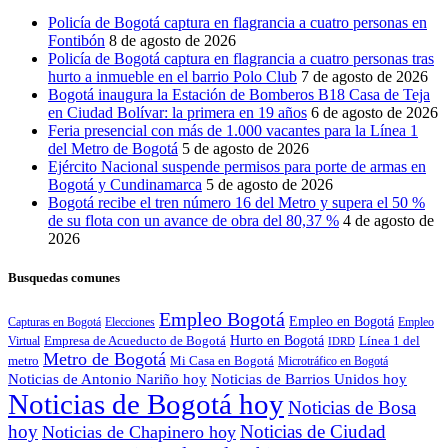
Policía de Bogotá captura en flagrancia a cuatro personas en
Fontibón
8 de agosto de 2026
Policía de Bogotá captura en flagrancia a cuatro personas tras
hurto a inmueble en el barrio Polo Club
7 de agosto de 2026
Bogotá inaugura la Estación de Bomberos B18 Casa de Teja
en Ciudad Bolívar: la primera en 19 años
6 de agosto de 2026
Feria presencial con más de 1.000 vacantes para la Línea 1
del Metro de Bogotá
5 de agosto de 2026
Ejército Nacional suspende permisos para porte de armas en
Bogotá y Cundinamarca
5 de agosto de 2026
Bogotá recibe el tren número 16 del Metro y supera el 50 %
de su flota con un avance de obra del 80,37 %
4 de agosto de
2026
Busquedas comunes
Empleo Bogotá
Empleo en Bogotá
Capturas en Bogotá
Elecciones
Empleo
Hurto en Bogotá
Empresa de Acueducto de Bogotá
Línea 1 del
Virtual
IDRD
Metro de Bogotá
metro
Mi Casa en Bogotá
Microtráfico en Bogotá
Noticias de Antonio Nariño hoy
Noticias de Barrios Unidos hoy
Noticias de Bogotá hoy
Noticias de Bosa
hoy
Noticias de Ciudad
Noticias de Chapinero hoy