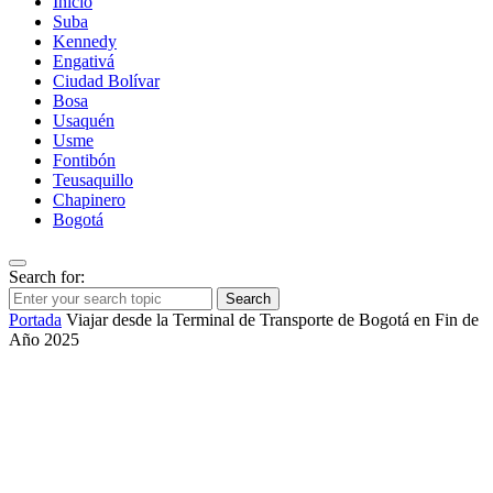
Inicio
Suba
Kennedy
Engativá
Ciudad Bolívar
Bosa
Usaquén
Usme
Fontibón
Teusaquillo
Chapinero
Bogotá
Search for:
Search
Portada
Viajar desde la Terminal de Transporte de Bogotá en Fin de
Año 2025