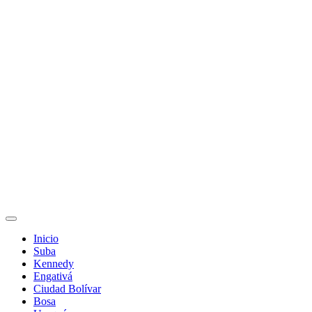
Inicio
Suba
Kennedy
Engativá
Ciudad Bolívar
Bosa