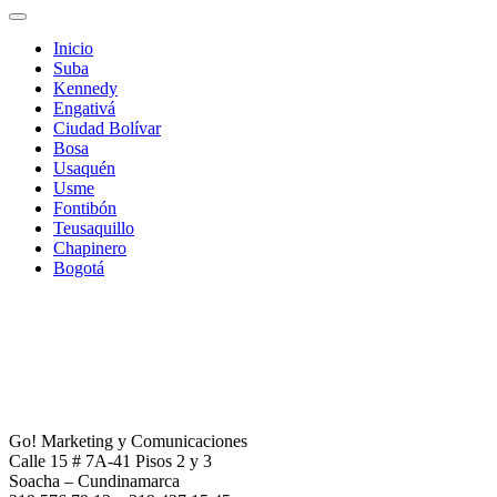
Inicio
Suba
Kennedy
Engativá
Ciudad Bolívar
Bosa
Usaquén
Usme
Fontibón
Teusaquillo
Chapinero
Bogotá
Go! Marketing y Comunicaciones
Calle 15 # 7A-41 Pisos 2 y 3
Soacha – Cundinamarca