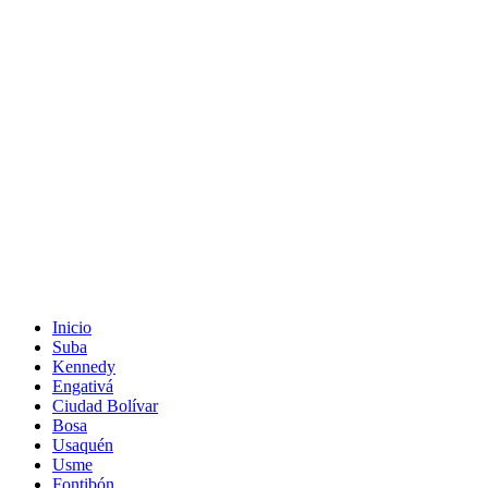
Inicio
Suba
Kennedy
Engativá
Ciudad Bolívar
Bosa
Usaquén
Usme
Fontibón