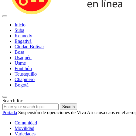
Inicio
Suba
Kennedy
Engativá
Ciudad Bolívar
Bosa
Usaquén
Usme
Fontibón
Teusaquillo
Chapinero
Bogotá
Search for:
Search
Portada
Suspensión de operaciones de Viva Air causa caos en el aero
Comunidad
Movilidad
Variedades