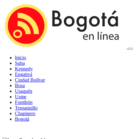
Inicio
Suba
Kennedy
Engativá
Ciudad Bolívar
Bosa
Usaquén
Usme
Fontibón
Teusaquillo
Chapinero
Bogotá