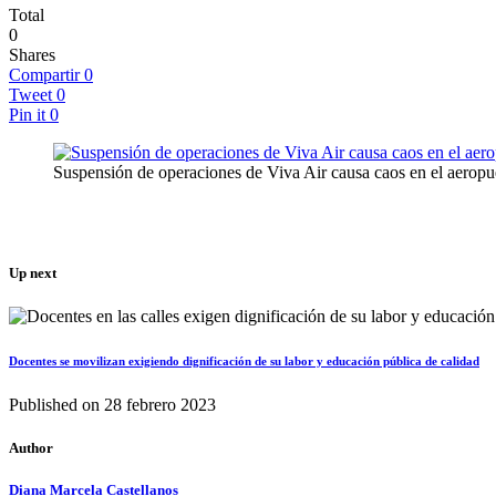
Total
0
Shares
Compartir
0
Tweet
0
Pin it
0
Suspensión de operaciones de Viva Air causa caos en el aerop
Up next
Docentes se movilizan exigiendo dignificación de su labor y educación pública de calidad
Published on
28 febrero 2023
Author
Diana Marcela Castellanos