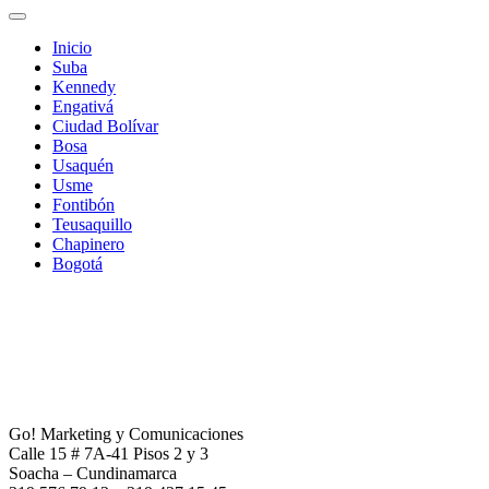
Inicio
Suba
Kennedy
Engativá
Ciudad Bolívar
Bosa
Usaquén
Usme
Fontibón
Teusaquillo
Chapinero
Bogotá
Go! Marketing y Comunicaciones
Calle 15 # 7A-41 Pisos 2 y 3
Soacha – Cundinamarca