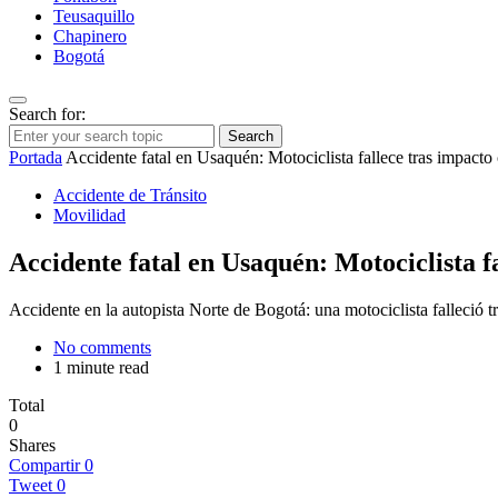
Teusaquillo
Chapinero
Bogotá
Search for:
Search
Portada
Accidente fatal en Usaquén: Motociclista fallece tras impacto
Accidente de Tránsito
Movilidad
Accidente fatal en Usaquén: Motociclista f
Accidente en la autopista Norte de Bogotá: una motociclista falleció t
No comments
1 minute read
Total
0
Shares
Compartir
0
Tweet
0