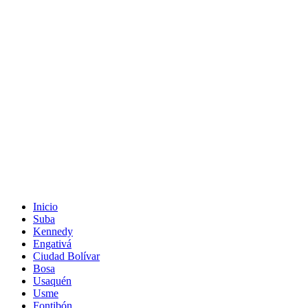
Inicio
Suba
Kennedy
Engativá
Ciudad Bolívar
Bosa
Usaquén
Usme
Fontibón