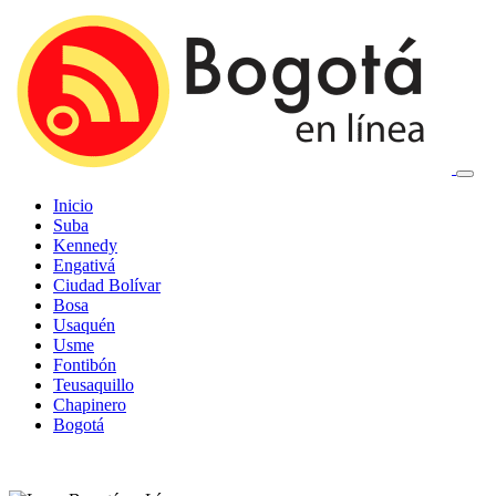
Inicio
Suba
Kennedy
Engativá
Ciudad Bolívar
Bosa
Usaquén
Usme
Fontibón
Teusaquillo
Chapinero
Bogotá