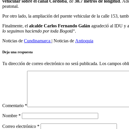
vehicular sobre el canal Córdoba
, de
30.7 metros de longitud
. Ad
peatonal.
Por otro lado, la ampliación del puente vehicular de la calle 153, ta
Finalmente, el
alcalde Carlos Fernando Galán
agradeció al IDU y a 
lo seguimos haciendo por toda Bogotá
“.
Noticias de
Cundinamarca
| Noticias de
Antioquia
Deja una respuesta
Tu dirección de correo electrónico no será publicada.
Los campos obli
Comentario
*
Nombre
*
Correo electrónico
*