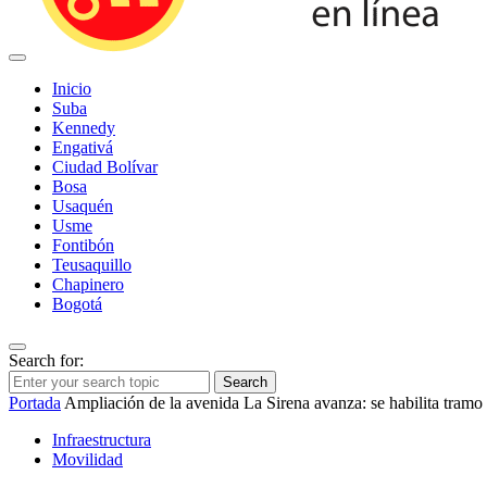
Inicio
Suba
Kennedy
Engativá
Ciudad Bolívar
Bosa
Usaquén
Usme
Fontibón
Teusaquillo
Chapinero
Bogotá
Search for:
Search
Portada
Ampliación de la avenida La Sirena avanza: se habilita tramo
Infraestructura
Movilidad