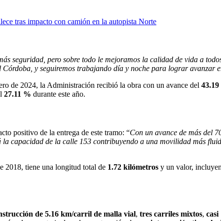
llece tras impacto con camión en la autopista Norte
ás seguridad, pero sobre todo le mejoramos la calidad de vida a todos 
l Córdoba, y seguiremos trabajando día y noche para lograr avanzar e
ero de 2024, la Administración recibió la obra con un avance del
43.19
el
27.11 %
durante este año.
acto positivo de la entrega de este tramo: “
Con un avance de más del 70 
 la capacidad de la calle 153 contribuyendo a una movilidad más fluid
e 2018, tiene una longitud total de
1.72 kilómetros
y un valor, incluye
nstrucción de 5.16 km/carril de malla vial
,
tres carriles mixtos
,
casi