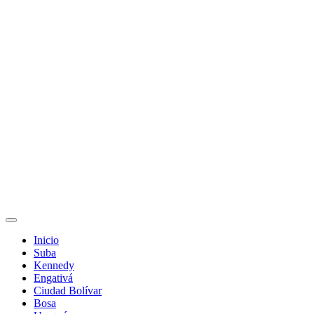
Inicio
Suba
Kennedy
Engativá
Ciudad Bolívar
Bosa