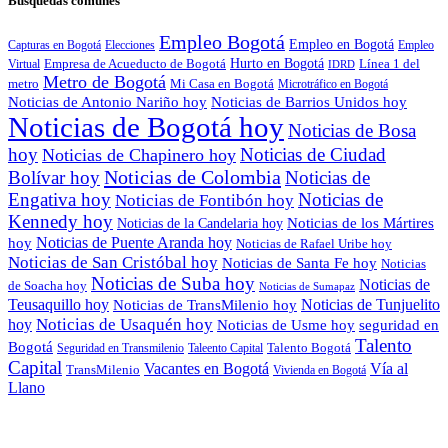
Busquedas comunes
Empleo Bogotá
Empleo en Bogotá
Capturas en Bogotá
Elecciones
Empleo
Empresa de Acueducto de Bogotá
Hurto en Bogotá
Línea 1 del
Virtual
IDRD
Metro de Bogotá
metro
Mi Casa en Bogotá
Microtráfico en Bogotá
Noticias de Antonio Nariño hoy
Noticias de Barrios Unidos hoy
Noticias de Bogotá hoy
Noticias de Bosa
hoy
Noticias de Ciudad
Noticias de Chapinero hoy
Noticias de Colombia
Bolívar hoy
Noticias de
Engativa hoy
Noticias de
Noticias de Fontibón hoy
Kennedy hoy
Noticias de los Mártires
Noticias de la Candelaria hoy
Noticias de Puente Aranda hoy
hoy
Noticias de Rafael Uribe hoy
Noticias de San Cristóbal hoy
Noticias de Santa Fe hoy
Noticias
Noticias de Suba hoy
Noticias de
de Soacha hoy
Noticias de Sumapaz
Teusaquillo hoy
Noticias de Tunjuelito
Noticias de TransMilenio hoy
hoy
Noticias de Usaquén hoy
seguridad en
Noticias de Usme hoy
Talento
Bogotá
Seguridad en Transmilenio
Taleento Capital
Talento Bogotá
Capital
Vacantes en Bogotá
Vía al
TransMilenio
Vivienda en Bogotá
Llano