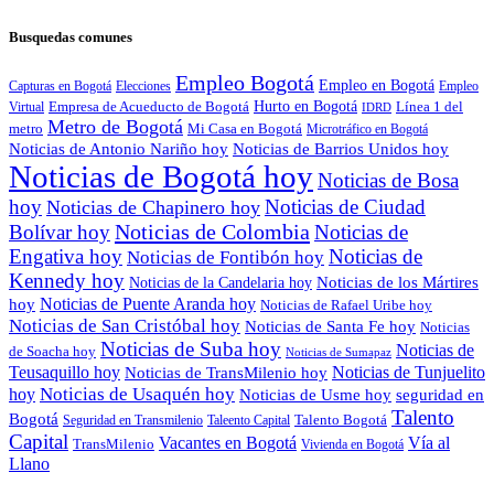
Busquedas comunes
Empleo Bogotá
Empleo en Bogotá
Capturas en Bogotá
Elecciones
Empleo
Empresa de Acueducto de Bogotá
Hurto en Bogotá
Línea 1 del
Virtual
IDRD
Metro de Bogotá
metro
Mi Casa en Bogotá
Microtráfico en Bogotá
Noticias de Antonio Nariño hoy
Noticias de Barrios Unidos hoy
Noticias de Bogotá hoy
Noticias de Bosa
hoy
Noticias de Ciudad
Noticias de Chapinero hoy
Noticias de Colombia
Bolívar hoy
Noticias de
Engativa hoy
Noticias de
Noticias de Fontibón hoy
Kennedy hoy
Noticias de los Mártires
Noticias de la Candelaria hoy
Noticias de Puente Aranda hoy
hoy
Noticias de Rafael Uribe hoy
Noticias de San Cristóbal hoy
Noticias de Santa Fe hoy
Noticias
Noticias de Suba hoy
Noticias de
de Soacha hoy
Noticias de Sumapaz
Teusaquillo hoy
Noticias de Tunjuelito
Noticias de TransMilenio hoy
hoy
Noticias de Usaquén hoy
seguridad en
Noticias de Usme hoy
Talento
Bogotá
Seguridad en Transmilenio
Taleento Capital
Talento Bogotá
Capital
Vacantes en Bogotá
Vía al
TransMilenio
Vivienda en Bogotá
Llano