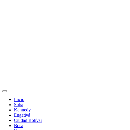
Inicio
Suba
Kennedy
Engativá
Ciudad Bolívar
Bosa