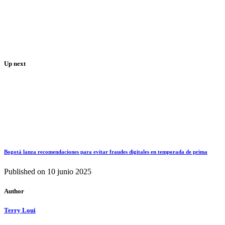
Up next
Bogotá lanza recomendaciones para evitar fraudes digitales en temporada de prima
Published on
10 junio 2025
Author
Terry Loui