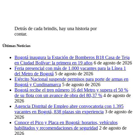
Detrás de cada brindis, hay una historia por
contar.
Últimas Noticias
Bogotá inaugura la Estación de Bomberos B18 Casa de Teja
en Ciudad Bolívar: la primera en 19 años
6 de agosto de 2026
Feria presencial con más de 1.000 vacantes para la Línea 1
del Metro de Bogotá
5 de agosto de 2026
Ejército Nacional suspende permisos para porte de armas en
Bogotá y Cundinamarca
5 de agosto de 2026
Bogotá recibe el tren número 16 del Metro y supera el 50 %
de su flota con un avance de obra del 80,37 %
4 de agosto de
2026
Agencia Distrital de Empleo abre convocatoria con 1.395
vacantes en Bogotá, 838 plazas sin experiencia
3 de agosto de
2026
Conoce el Pico y Placa en Bogotá: horarios, vehículos
habilitados y recomendaciones de seguridad
2 de agosto de
2026