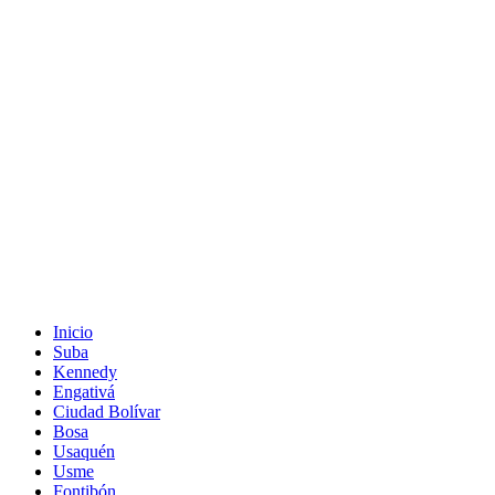
Inicio
Suba
Kennedy
Engativá
Ciudad Bolívar
Bosa
Usaquén
Usme
Fontibón