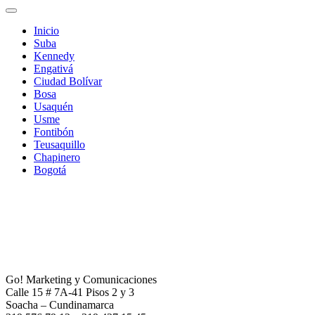
Inicio
Suba
Kennedy
Engativá
Ciudad Bolívar
Bosa
Usaquén
Usme
Fontibón
Teusaquillo
Chapinero
Bogotá
Go! Marketing y Comunicaciones
Calle 15 # 7A-41 Pisos 2 y 3
Soacha – Cundinamarca