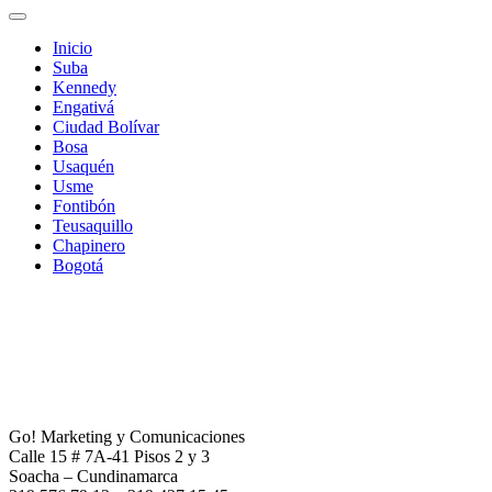
Inicio
Suba
Kennedy
Engativá
Ciudad Bolívar
Bosa
Usaquén
Usme
Fontibón
Teusaquillo
Chapinero
Bogotá
Go! Marketing y Comunicaciones
Calle 15 # 7A-41 Pisos 2 y 3
Soacha – Cundinamarca