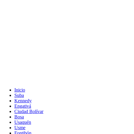
Inicio
Suba
Kennedy
Engativá
Ciudad Bolívar
Bosa
Usaquén
Usme
Fontibón