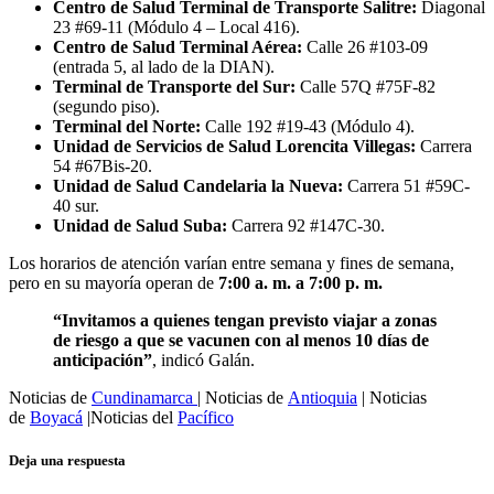
Centro de Salud Terminal de Transporte Salitre:
Diagonal
23 #69-11 (Módulo 4 – Local 416).
Centro de Salud Terminal Aérea:
Calle 26 #103-09
(entrada 5, al lado de la DIAN).
Terminal de Transporte del Sur:
Calle 57Q #75F-82
(segundo piso).
Terminal del Norte:
Calle 192 #19-43 (Módulo 4).
Unidad de Servicios de Salud Lorencita Villegas:
Carrera
54 #67Bis-20.
Unidad de Salud Candelaria la Nueva:
Carrera 51 #59C-
40 sur.
Unidad de Salud Suba:
Carrera 92 #147C-30.
Los horarios de atención varían entre semana y fines de semana,
pero en su mayoría operan de
7:00 a. m. a 7:00 p. m.
“Invitamos a quienes tengan previsto viajar a zonas
de riesgo a que se vacunen con al menos 10 días de
anticipación”
, indicó Galán.
Noticias de
Cundinamarca
| Noticias de
Antioquia
| Noticias
de
Boyacá
|Noticias del
Pacífico
Deja una respuesta