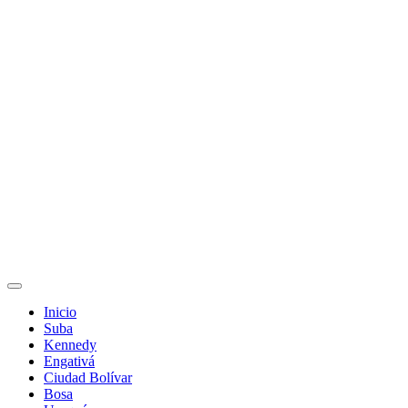
Inicio
Suba
Kennedy
Engativá
Ciudad Bolívar
Bosa