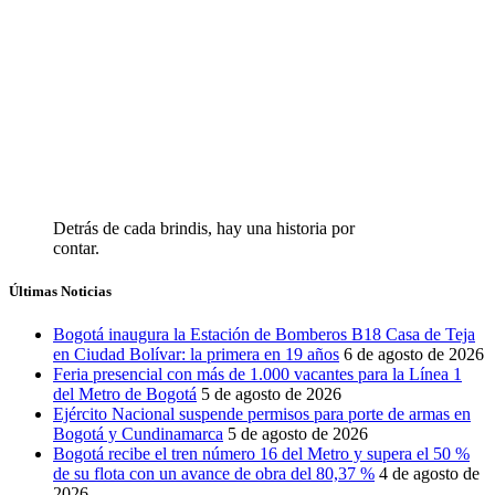
Detrás de cada brindis, hay una historia por
contar.
Últimas Noticias
Bogotá inaugura la Estación de Bomberos B18 Casa de Teja
en Ciudad Bolívar: la primera en 19 años
6 de agosto de 2026
Feria presencial con más de 1.000 vacantes para la Línea 1
del Metro de Bogotá
5 de agosto de 2026
Ejército Nacional suspende permisos para porte de armas en
Bogotá y Cundinamarca
5 de agosto de 2026
Bogotá recibe el tren número 16 del Metro y supera el 50 %
de su flota con un avance de obra del 80,37 %
4 de agosto de
2026