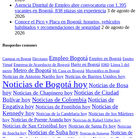
Agencia Distrital de Empleo abre convocatoria con 1.395
vacantes en Bogotá, 838 plazas sin experiencia
3 de agosto de
2026
Conoce el Pico y Placa en Bogotá: horarios, vehículos
habilitados y recomendaciones de seguridad
2 de agosto de
2026
Busquedas comunes
Empleo Bogotá
Empleo en Bogotá
Capturas en Bogotá
Elecciones
Empleo
Empresa de Acueducto de Bogotá
Hurto en Bogotá
Línea 1 del
Virtual
IDRD
Metro de Bogotá
metro
Mi Casa en Bogotá
Microtráfico en Bogotá
Noticias de Antonio Nariño hoy
Noticias de Barrios Unidos hoy
Noticias de Bogotá hoy
Noticias de Bosa
hoy
Noticias de Ciudad
Noticias de Chapinero hoy
Noticias de Colombia
Bolívar hoy
Noticias de
Engativa hoy
Noticias de
Noticias de Fontibón hoy
Kennedy hoy
Noticias de los Mártires
Noticias de la Candelaria hoy
Noticias de Puente Aranda hoy
hoy
Noticias de Rafael Uribe hoy
Noticias de San Cristóbal hoy
Noticias de Santa Fe hoy
Noticias
Noticias de Suba hoy
Noticias de
de Soacha hoy
Noticias de Sumapaz