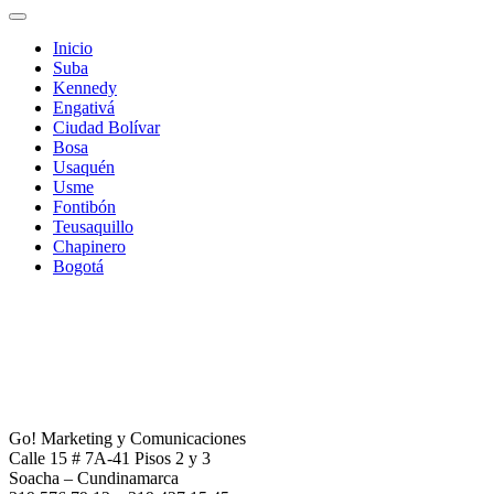
Inicio
Suba
Kennedy
Engativá
Ciudad Bolívar
Bosa
Usaquén
Usme
Fontibón
Teusaquillo
Chapinero
Bogotá
Go! Marketing y Comunicaciones
Calle 15 # 7A-41 Pisos 2 y 3
Soacha – Cundinamarca