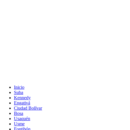
Inicio
Suba
Kennedy
Engativá
Ciudad Bolívar
Bosa
Usaquén
Usme
Fontibón