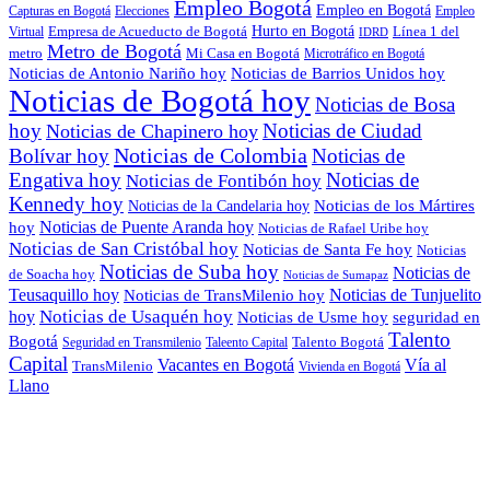
Empleo Bogotá
Empleo en Bogotá
Capturas en Bogotá
Elecciones
Empleo
Hurto en Bogotá
Empresa de Acueducto de Bogotá
Línea 1 del
Virtual
IDRD
Metro de Bogotá
metro
Mi Casa en Bogotá
Microtráfico en Bogotá
Noticias de Antonio Nariño hoy
Noticias de Barrios Unidos hoy
Noticias de Bogotá hoy
Noticias de Bosa
hoy
Noticias de Ciudad
Noticias de Chapinero hoy
Noticias de Colombia
Bolívar hoy
Noticias de
Engativa hoy
Noticias de
Noticias de Fontibón hoy
Kennedy hoy
Noticias de los Mártires
Noticias de la Candelaria hoy
Noticias de Puente Aranda hoy
hoy
Noticias de Rafael Uribe hoy
Noticias de San Cristóbal hoy
Noticias de Santa Fe hoy
Noticias
Noticias de Suba hoy
Noticias de
de Soacha hoy
Noticias de Sumapaz
Teusaquillo hoy
Noticias de Tunjuelito
Noticias de TransMilenio hoy
hoy
Noticias de Usaquén hoy
seguridad en
Noticias de Usme hoy
Talento
Bogotá
Seguridad en Transmilenio
Taleento Capital
Talento Bogotá
Capital
Vacantes en Bogotá
Vía al
TransMilenio
Vivienda en Bogotá
Llano