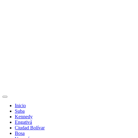
Inicio
Suba
Kennedy
Engativá
Ciudad Bolívar
Bosa