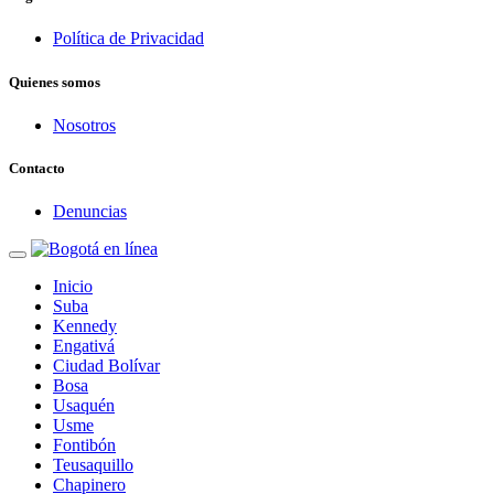
Política de Privacidad
Quienes somos
Nosotros
Contacto
Denuncias
Inicio
Suba
Kennedy
Engativá
Ciudad Bolívar
Bosa
Usaquén
Usme
Fontibón
Teusaquillo
Chapinero