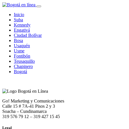
Inicio
Suba
Kennedy
Engativá
Ciudad Bolívar
Bosa
Usaquén
Usme
Fontibón
Teusaquillo
Chapinero
Bogotá
Go! Marketing y Comunicaciones
Calle 15 # 7A-41 Pisos 2 y 3
Soacha – Cundinamarca
319 576 79 12 – 319 427 15 45
Legal