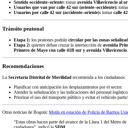
Sentido occidente–oriente:
tomar
avenida Villavicencio al or
Usuarios que van por calle 42 sur (oriente–occidente):
toma
Usuarios por calle 42 sur (occidente–oriente):
tomar
calle 42
Tránsito peatonal
Etapa 1:
los peatones podrán
circular por las zonas señaliza
Etapa 2:
quienes deban cruzar la intersección de
avenida Prim
Primero de Mayo con calle 41B sur y avenida Villavicencio
.
Recomendaciones
La
Secretaría Distrital de Movilidad
recomienda a los ciudadanos:
Planificar con anticipación los desplazamientos por el sector.
Atender la señalización y las indicaciones del personal logístico
Priorizar el uso del transporte público y evitar el vehículo partic
Otras noticias de Bogotá:
Motín en estación de Policía de Barrios Un
“Estas obras hacen parte del avance de la Línea 1 del Metro de
ciudadanos”, indicó la
SDM
.