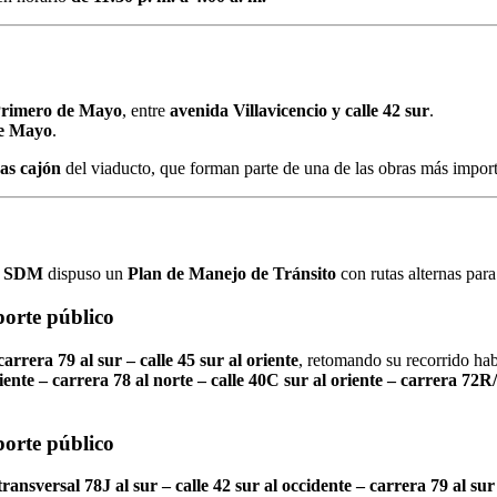
Primero de Mayo
, entre
avenida Villavicencio y calle 42 sur
.
de Mayo
.
gas cajón
del viaducto, que forman parte de una de las obras más impor
a
SDM
dispuso un
Plan de Manejo de Tránsito
con rutas alternas para
porte público
carrera 79 al sur – calle 45 sur al oriente
, retomando su recorrido hab
iente – carrera 78 al norte – calle 40C sur al oriente – carrera 72R/
porte público
transversal 78J al sur – calle 42 sur al occidente – carrera 79 al sur 