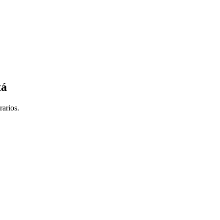
tá
rarios.