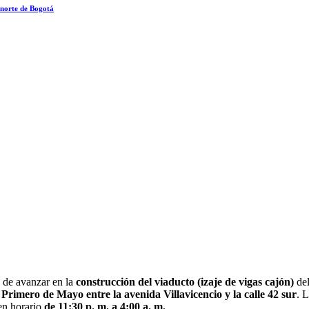
l norte de Bogotá
n de avanzar en la
construcción del viaducto (izaje de vigas cajón)
del
a Primero de Mayo entre la avenida Villavicencio y la calle 42 sur
. 
 en horario
de 11:30 p. m. a 4:00 a. m.