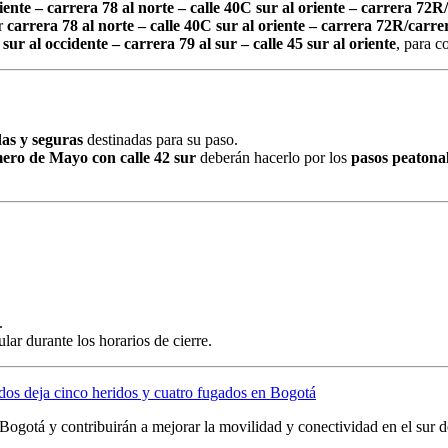
iente – carrera 78 al norte – calle 40C sur al oriente – carrera 72R/
r
carrera 78 al norte – calle 40C sur al oriente – carrera 72R/carrer
 sur al occidente – carrera 79 al sur – calle 45 sur al oriente
, para c
das y seguras
destinadas para su paso.
ero de Mayo con calle 42 sur
deberán hacerlo por los
pasos peatonal
.
ular durante los horarios de cierre.
idos deja cinco heridos y cuatro fugados en Bogotá
 Bogotá y contribuirán a mejorar la movilidad y conectividad en el sur