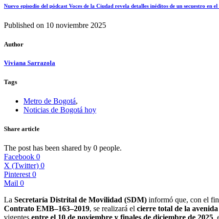
Nuevo episodio del pódcast Voces de la Ciudad revela detalles inéditos de un secuestro en e
Published on
10 noviembre 2025
Author
Viviana Sarrazola
Tags
Metro de Bogotá
,
Noticias de Bogotá hoy
Share article
The post has been shared by
0
people.
Facebook
0
X (Twitter)
0
Pinterest
0
Mail
0
La
Secretaría Distrital de Movilidad (SDM)
informó que, con el fi
Contrato EMB–163–2019
, se realizará el
cierre total de la avenid
vigentes
entre el 10 de noviembre y finales de diciembre de 2025
,