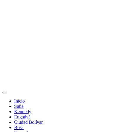
Inicio
Suba
Kennedy
Engativá
Ciudad Bolívar
Bosa