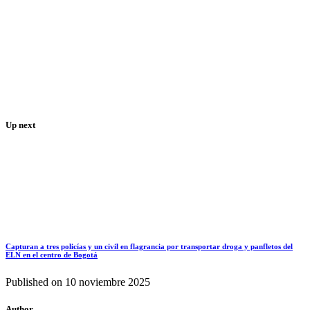
Up next
Capturan a tres policías y un civil en flagrancia por transportar droga y panfletos del
ELN en el centro de Bogotá
Published on
10 noviembre 2025
Author