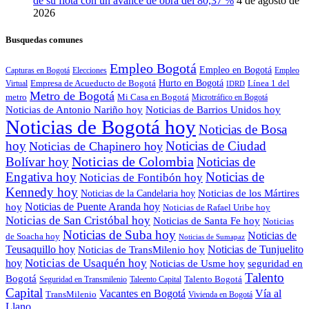
de su flota con un avance de obra del 80,37 %
4 de agosto de
2026
Busquedas comunes
Empleo Bogotá
Empleo en Bogotá
Capturas en Bogotá
Elecciones
Empleo
Hurto en Bogotá
Empresa de Acueducto de Bogotá
Línea 1 del
Virtual
IDRD
Metro de Bogotá
metro
Mi Casa en Bogotá
Microtráfico en Bogotá
Noticias de Antonio Nariño hoy
Noticias de Barrios Unidos hoy
Noticias de Bogotá hoy
Noticias de Bosa
hoy
Noticias de Ciudad
Noticias de Chapinero hoy
Noticias de Colombia
Bolívar hoy
Noticias de
Engativa hoy
Noticias de
Noticias de Fontibón hoy
Kennedy hoy
Noticias de los Mártires
Noticias de la Candelaria hoy
Noticias de Puente Aranda hoy
hoy
Noticias de Rafael Uribe hoy
Noticias de San Cristóbal hoy
Noticias de Santa Fe hoy
Noticias
Noticias de Suba hoy
Noticias de
de Soacha hoy
Noticias de Sumapaz
Teusaquillo hoy
Noticias de Tunjuelito
Noticias de TransMilenio hoy
hoy
Noticias de Usaquén hoy
seguridad en
Noticias de Usme hoy
Talento
Bogotá
Seguridad en Transmilenio
Taleento Capital
Talento Bogotá
Capital
Vacantes en Bogotá
Vía al
TransMilenio
Vivienda en Bogotá
Llano