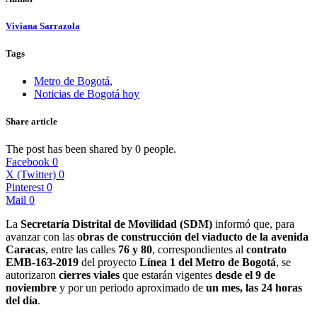
Viviana Sarrazola
Tags
Metro de Bogotá
,
Noticias de Bogotá hoy
Share article
The post has been shared by
0
people.
Facebook
0
X (Twitter)
0
Pinterest
0
Mail
0
La
Secretaría Distrital de Movilidad (SDM)
informó que, para
avanzar con las
obras de construcción del viaducto de la avenida
Caracas
, entre las calles
76 y 80
, correspondientes al
contrato
EMB-163-2019
del proyecto
Línea 1 del Metro de Bogotá
, se
autorizaron
cierres viales
que estarán vigentes
desde el 9 de
noviembre
y por un periodo aproximado de
un mes, las 24 horas
del día
.