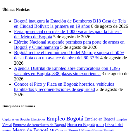
Últimas Noticias
Bogotá inaugura la Estación de Bomberos B18 Casa de Teja
en Ciudad Bolívar: la primera en 19 años
6 de agosto de 2026
Feria presencial con más de 1.000 vacantes para la Línea 1
del Metro de Bogotá
5 de agosto de 2026
Ejército Nacional suspende permisos para porte de armas en
Bogotá y Cundinamarca
5 de agosto de 2026
Bogotá recibe el tren número 16 del Metro y supera el 50 %
de su flota con un avance de obra del 80,37 %
4 de agosto de
2026
Agencia Distrital de Empleo abre convocatoria con 1.395
vacantes en Bogotá, 838 plazas sin experiencia
3 de agosto de
2026
Conoce el Pico y Placa en Bogotá: horarios, vehículos
habilitados y recomendaciones de seguridad
2 de agosto de
2026
Busquedas comunes
Empleo Bogotá
Empleo en Bogotá
Capturas en Bogotá
Elecciones
Empleo
Empresa de Acueducto de Bogotá
Hurto en Bogotá
Línea 1 del
Virtual
IDRD
Metro de Bogotá
metro
Mi Casa en Bogotá
Microtráfico en Bogotá