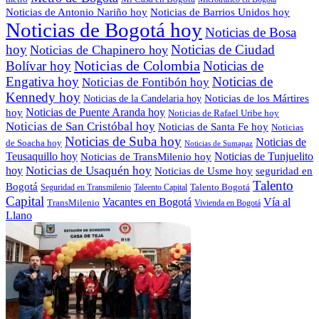
Noticias de Antonio Nariño hoy
Noticias de Barrios Unidos hoy
Noticias de Bogotá hoy
Noticias de Bosa
hoy
Noticias de Ciudad
Noticias de Chapinero hoy
Noticias de Colombia
Bolívar hoy
Noticias de
Engativa hoy
Noticias de
Noticias de Fontibón hoy
Kennedy hoy
Noticias de los Mártires
Noticias de la Candelaria hoy
Noticias de Puente Aranda hoy
hoy
Noticias de Rafael Uribe hoy
Noticias de San Cristóbal hoy
Noticias de Santa Fe hoy
Noticias
Noticias de Suba hoy
Noticias de
de Soacha hoy
Noticias de Sumapaz
Teusaquillo hoy
Noticias de Tunjuelito
Noticias de TransMilenio hoy
hoy
Noticias de Usaquén hoy
seguridad en
Noticias de Usme hoy
Talento
Bogotá
Seguridad en Transmilenio
Taleento Capital
Talento Bogotá
Capital
Vacantes en Bogotá
Vía al
TransMilenio
Vivienda en Bogotá
Llano