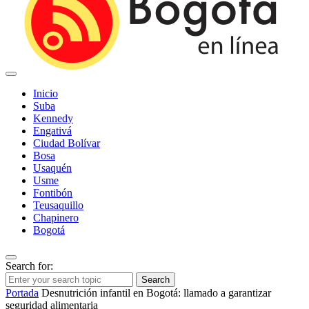
Inicio
Suba
Kennedy
Engativá
Ciudad Bolívar
Bosa
Usaquén
Usme
Fontibón
Teusaquillo
Chapinero
Bogotá
Search for:
Search
Portada
Desnutrición infantil en Bogotá: llamado a garantizar
seguridad alimentaria