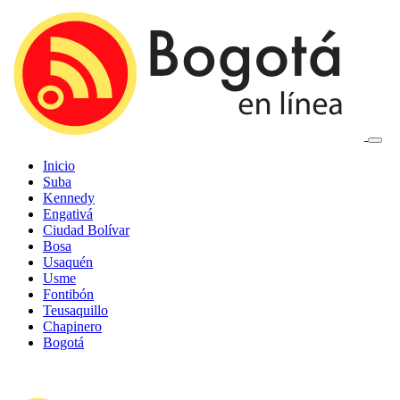
Inicio
Suba
Kennedy
Engativá
Ciudad Bolívar
Bosa
Usaquén
Usme
Fontibón
Teusaquillo
Chapinero
Bogotá