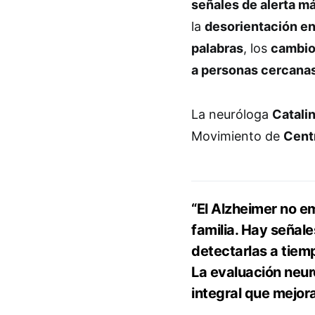
señales de alerta m
la
desorientación en
palabras
, los
cambio
a personas cercana
La neuróloga
Catali
Movimiento de
Cent
“El Alzheimer no e
familia. Hay señal
detectarlas a tie
La evaluación neur
integral que mejora