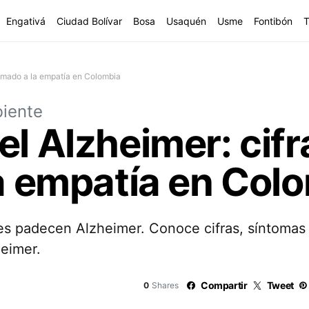
Engativá
Ciudad Bolívar
Bosa
Usaquén
Usme
Fontibón
T
llamado a la empatía en Colombia
iente
el Alzheimer: cifr
la empatía en Col
 padecen Alzheimer. Conoce cifras, síntomas d
heimer.
Compartir
Tweet
0
Shares