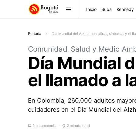
Inicio
Suba
Kennedy
Portada
Día Mundial del Alzheimer: cifras, síntomas y el 
Comunidad
Salud y Medio Amb
Día Mundial d
el llamado a 
En Colombia, 260.000 adultos mayores
cuidadores en el Día Mundial del Alz
No comments
2 minute read