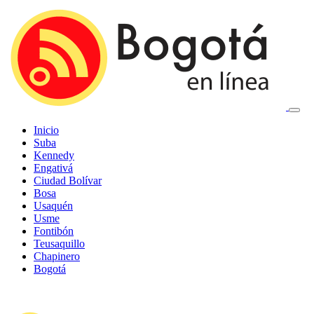
Inicio
Suba
Kennedy
Engativá
Ciudad Bolívar
Bosa
Usaquén
Usme
Fontibón
Teusaquillo
Chapinero
Bogotá