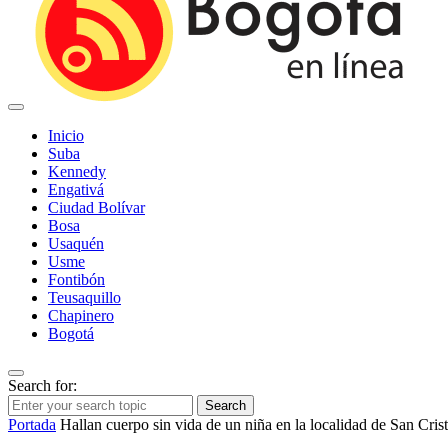
Inicio
Suba
Kennedy
Engativá
Ciudad Bolívar
Bosa
Usaquén
Usme
Fontibón
Teusaquillo
Chapinero
Bogotá
Search for:
Search
Portada
Hallan cuerpo sin vida de un niña en la localidad de San Cris