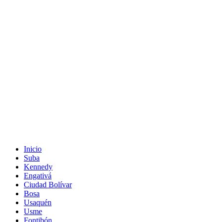
Inicio
Suba
Kennedy
Engativá
Ciudad Bolívar
Bosa
Usaquén
Usme
Fontibón