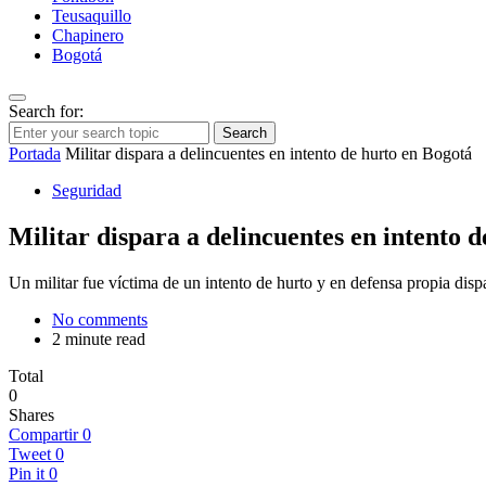
Teusaquillo
Chapinero
Bogotá
Search for:
Search
Portada
Militar dispara a delincuentes en intento de hurto en Bogotá
Seguridad
Militar dispara a delincuentes en intento 
Un militar fue víctima de un intento de hurto y en defensa propia dispa
No comments
2 minute read
Total
0
Shares
Compartir
0
Tweet
0
Pin it
0