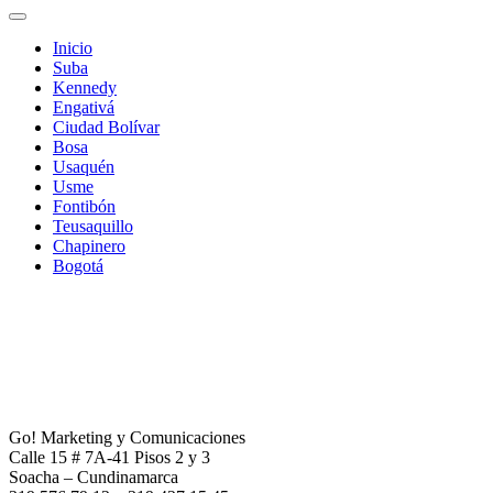
Inicio
Suba
Kennedy
Engativá
Ciudad Bolívar
Bosa
Usaquén
Usme
Fontibón
Teusaquillo
Chapinero
Bogotá
Go! Marketing y Comunicaciones
Calle 15 # 7A-41 Pisos 2 y 3
Soacha – Cundinamarca