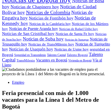
Noticias de Bosa
hoy
Noticias de Ciudad
Noticias de Chapinero hoy
Noticias de Colombia
Bolívar hoy
Noticias de
Engativa hoy
Noticias de
Noticias de Fontibón hoy
Kennedy hoy
Noticias de los Mártires
Noticias de la Candelaria hoy
Noticias de Puente Aranda hoy
hoy
Noticias de Rafael Uribe hoy
Noticias de San Cristóbal hoy
Noticias de Santa Fe hoy
Noticias
Noticias de Suba hoy
Noticias de
de Soacha hoy
Noticias de Sumapaz
Teusaquillo hoy
Noticias de Tunjuelito
Noticias de TransMilenio hoy
hoy
Noticias de Usaquén hoy
seguridad en
Noticias de Usme hoy
Talento
Bogotá
Seguridad en Transmilenio
Taleento Capital
Talento Bogotá
Capital
Vacantes en Bogotá
Vía al
TransMilenio
Vivienda en Bogotá
Llano
Empleo
Feria presencial con más de 1.000
vacantes para la Línea 1 del Metro de
Bogotá