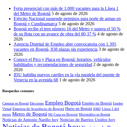
Feria presencial con más de 1.000 vacantes para la Línea 1
del Metro de Bogotá
5 de agosto de 2026
Ejército Nacional suspende permisos para porte de armas en
Bogotá y Cundinamarca
5 de agosto de 2026
Bogotá recibe el tren número 16 del Metro y supera el 50 %
de su flota con un avance de obra del 80,37 %
4 de agosto de
2026
Agencia Distrital de Empleo abre convocatoria con 1.395
vacantes en Bogotá, 838 plazas sin experiencia
3 de agosto de
2026
Conoce el Pico y Placa en Bogotá: horarios, vehículos
habilitados y recomendaciones de seguridad
2 de agosto de
2026
IDU habilita nuevos carriles en la vía paralela del puente de
Venecia en la avenida 68
1 de agosto de 2026
Busquedas comunes
Empleo Bogotá
Empleo en Bogotá
Capturas en Bogotá
Elecciones
Empleo
Empresa de Acueducto de Bogotá
Hurto en Bogotá
Línea 1 del
Virtual
IDRD
Metro de Bogotá
metro
Mi Casa en Bogotá
Microtráfico en Bogotá
Noticias de Antonio Nariño hoy
Noticias de Barrios Unidos hoy
Noticias de Bogotá hoy