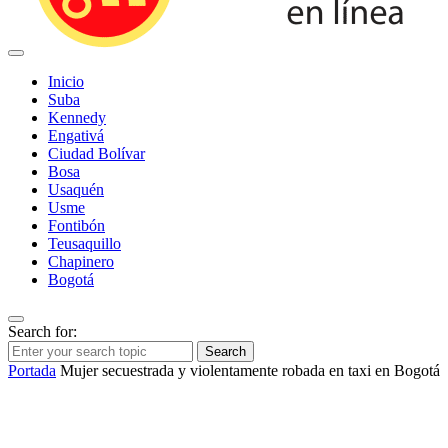
Inicio
Suba
Kennedy
Engativá
Ciudad Bolívar
Bosa
Usaquén
Usme
Fontibón
Teusaquillo
Chapinero
Bogotá
Search for:
Search
Portada
Mujer secuestrada y violentamente robada en taxi en Bogotá