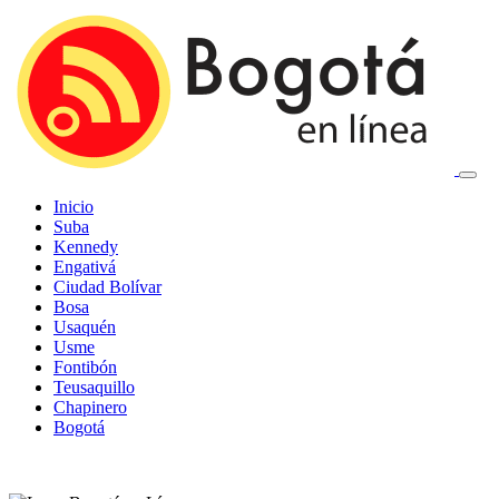
Inicio
Suba
Kennedy
Engativá
Ciudad Bolívar
Bosa
Usaquén
Usme
Fontibón
Teusaquillo
Chapinero
Bogotá