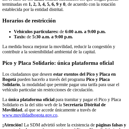
terminadas en
1, 2, 3, 4, 5, 6, 9 y 0
, de acuerdo con la rotación
establecida por la entidad distrital.
Horarios de restricción
Vehículos particulares:
de
6:00 a.m. a 9:00 p.m.
Taxis:
de
5:30 a.m. a 9:00 p.m.
La medida busca mejorar la movilidad, reducir la congestión y
contribuir a la sostenibilidad ambiental de la capital.
Pico y Placa Solidario: única plataforma oficial
Los ciudadanos que deseen
estar exentos del Pico y Placa en
Bogotá
pueden hacerlo a través del programa
Pico y Placa
Solidario
, la modalidad que permite pagar una tarifa para usar el
vehículo particular sin restricciones de circulación.
La
única plataforma oficial
para tramitar y pagar el Pico y Placa
Solidario es la del sitio web de la
Secretaría Distrital de
Movilidad
, al que se accede únicamente a través de
www.movilidadbogota.gov.co
.
¡Atención!
La SDM advirtió sobre la existencia de
páginas falsas y