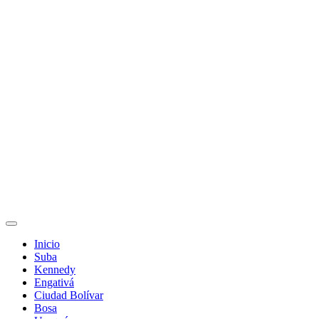
Inicio
Suba
Kennedy
Engativá
Ciudad Bolívar
Bosa