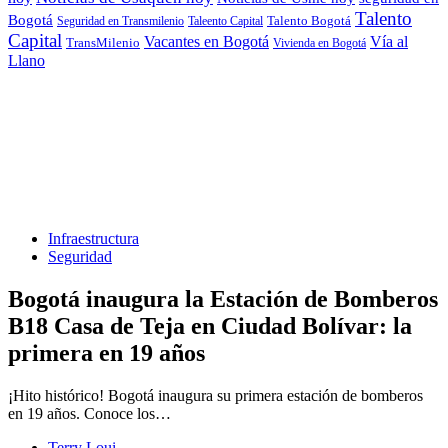
Talento
Bogotá
Seguridad en Transmilenio
Taleento Capital
Talento Bogotá
Capital
Vacantes en Bogotá
Vía al
TransMilenio
Vivienda en Bogotá
Llano
Infraestructura
Seguridad
Bogotá inaugura la Estación de Bomberos
B18 Casa de Teja en Ciudad Bolívar: la
primera en 19 años
¡Hito histórico! Bogotá inaugura su primera estación de bomberos
en 19 años. Conoce los…
Terry Loui