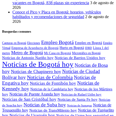
vacantes en Bogotá, 838 plazas sin experiencia
3 de agosto de
2026
Conoce el Pico y Placa en Bogotá: horarios, vehículos
habilitados y recomendaciones de seguridad
2 de agosto de
2026
Busquedas comunes
Empleo Bogotá
Empleo en Bogotá
Capturas en Bogotá
Elecciones
Empleo
Empresa de Acueducto de Bogotá
Hurto en Bogotá
Línea 1 del
Virtual
IDRD
Metro de Bogotá
metro
Mi Casa en Bogotá
Microtráfico en Bogotá
Noticias de Antonio Nariño hoy
Noticias de Barrios Unidos hoy
Noticias de Bogotá hoy
Noticias de Bosa
hoy
Noticias de Ciudad
Noticias de Chapinero hoy
Noticias de Colombia
Bolívar hoy
Noticias de
Engativa hoy
Noticias de
Noticias de Fontibón hoy
Kennedy hoy
Noticias de los Mártires
Noticias de la Candelaria hoy
Noticias de Puente Aranda hoy
hoy
Noticias de Rafael Uribe hoy
Noticias de San Cristóbal hoy
Noticias de Santa Fe hoy
Noticias
Noticias de Suba hoy
Noticias de
de Soacha hoy
Noticias de Sumapaz
Teusaquillo hoy
Noticias de Tunjuelito
Noticias de TransMilenio hoy
hoy
Noticias de Usaquén hoy
seguridad en
Noticias de Usme hoy