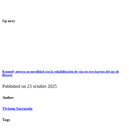
Up next
Kennedy mejora su movilidad con la rehabilitación de vías en tres barrios del sur de
Bogotá
Published on
23 octubre 2025
Author
Viviana Sarrazola
Tags