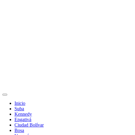
Inicio
Suba
Kennedy
Engativá
Ciudad Bolívar
Bosa