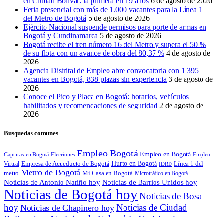
en Ciudad Bolívar: la primera en 19 años
6 de agosto de 2026
Feria presencial con más de 1.000 vacantes para la Línea 1
del Metro de Bogotá
5 de agosto de 2026
Ejército Nacional suspende permisos para porte de armas en
Bogotá y Cundinamarca
5 de agosto de 2026
Bogotá recibe el tren número 16 del Metro y supera el 50 %
de su flota con un avance de obra del 80,37 %
4 de agosto de
2026
Agencia Distrital de Empleo abre convocatoria con 1.395
vacantes en Bogotá, 838 plazas sin experiencia
3 de agosto de
2026
Conoce el Pico y Placa en Bogotá: horarios, vehículos
habilitados y recomendaciones de seguridad
2 de agosto de
2026
Busquedas comunes
Empleo Bogotá
Empleo en Bogotá
Capturas en Bogotá
Elecciones
Empleo
Empresa de Acueducto de Bogotá
Hurto en Bogotá
Línea 1 del
Virtual
IDRD
Metro de Bogotá
metro
Mi Casa en Bogotá
Microtráfico en Bogotá
Noticias de Antonio Nariño hoy
Noticias de Barrios Unidos hoy
Noticias de Bogotá hoy
Noticias de Bosa
hoy
Noticias de Ciudad
Noticias de Chapinero hoy