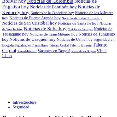
Noticias de Colombia
Bolívar hoy
Noticias de
Engativa hoy
Noticias de
Noticias de Fontibón hoy
Kennedy hoy
Noticias de los Mártires
Noticias de la Candelaria hoy
Noticias de Puente Aranda hoy
hoy
Noticias de Rafael Uribe hoy
Noticias de San Cristóbal hoy
Noticias de Santa Fe hoy
Noticias
Noticias de Suba hoy
Noticias de
de Soacha hoy
Noticias de Sumapaz
Teusaquillo hoy
Noticias de Tunjuelito
Noticias de TransMilenio hoy
hoy
Noticias de Usaquén hoy
seguridad en
Noticias de Usme hoy
Talento
Bogotá
Seguridad en Transmilenio
Taleento Capital
Talento Bogotá
Capital
Vacantes en Bogotá
Vía al
TransMilenio
Vivienda en Bogotá
Llano
Infraestructura
Seguridad