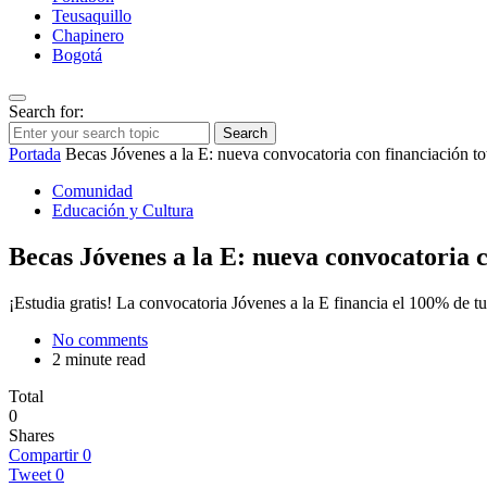
Teusaquillo
Chapinero
Bogotá
Search for:
Search
Portada
Becas Jóvenes a la E: nueva convocatoria con financiación to
Comunidad
Educación y Cultura
Becas Jóvenes a la E: nueva convocatoria c
¡Estudia gratis! La convocatoria Jóvenes a la E financia el 100% de tu
No comments
2 minute read
Total
0
Shares
Compartir
0
Tweet
0