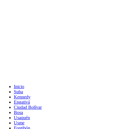
Inicio
Suba
Kennedy
Engativá
Ciudad Bolívar
Bosa
Usaquén
Usme
Fontibón