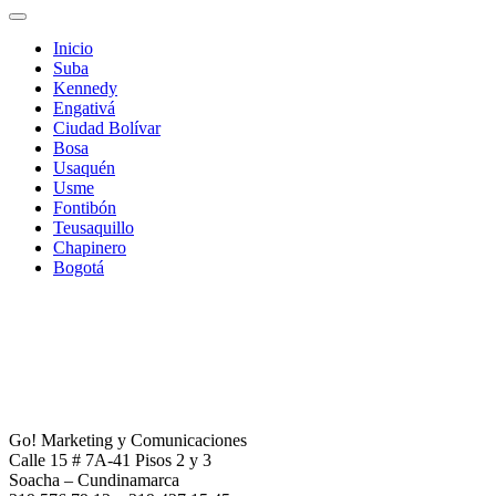
Inicio
Suba
Kennedy
Engativá
Ciudad Bolívar
Bosa
Usaquén
Usme
Fontibón
Teusaquillo
Chapinero
Bogotá
Go! Marketing y Comunicaciones
Calle 15 # 7A-41 Pisos 2 y 3
Soacha – Cundinamarca