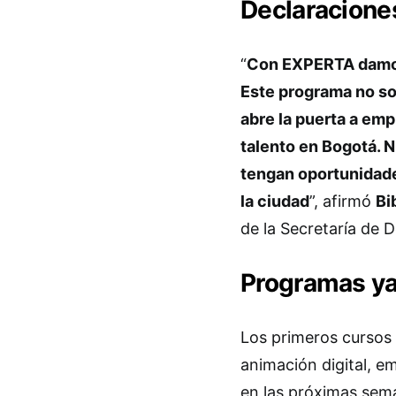
Declaraciones
“
Con EXPERTA damos 
Este programa no so
abre la puerta a em
talento en Bogotá. 
tengan oportunidades
la ciudad
”, afirmó
Bi
de la Secretaría de 
Programas ya
Los primeros cursos 
animación digital, e
en las próximas sema