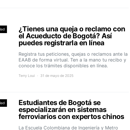
¿Tienes una queja o reclamo con
dad
el Acueducto de Bogotá? Así
puedes registrarla en línea
Registra tus peticiones, quejas o reclamos ante la
EAAB de forma virtual. Ten a la mano tu recibo y
conoce los trámites disponibles en línea.
Terry Loui
31 de mayo de 2025
Estudiantes de Bogotá se
dad
especializarán en sistemas
ferroviarios con expertos chinos
La Escuela Colombiana de Ingeniería y Metro