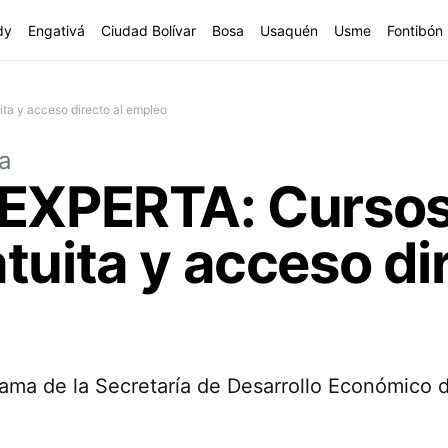
dy
Engativá
Ciudad Bolívar
Bosa
Usaquén
Usme
Fontibón
ta y acceso directo al empleo
ra
 EXPERTA: Cursos
tuita y acceso dir
ama de la Secretaría de Desarrollo Económico d