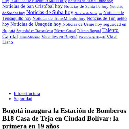
Noticias de Puente Aranda hoy
hoy
Noticias de Rafael Uribe hoy
Noticias de San Cristóbal hoy
Noticias de Santa Fe hoy
Noticias
Noticias de Suba hoy
Noticias de
de Soacha hoy
Noticias de Sumapaz
Teusaquillo hoy
Noticias de Tunjuelito
Noticias de TransMilenio hoy
hoy
Noticias de Usaquén hoy
seguridad en
Noticias de Usme hoy
Talento
Bogotá
Seguridad en Transmilenio
Taleento Capital
Talento Bogotá
Capital
Vacantes en Bogotá
Vía al
TransMilenio
Vivienda en Bogotá
Llano
Infraestructura
Seguridad
Bogotá inaugura la Estación de Bomberos
B18 Casa de Teja en Ciudad Bolívar: la
primera en 19 años