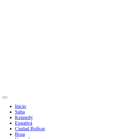
Inicio
Suba
Kennedy
Engativá
Ciudad Bolívar
Bosa