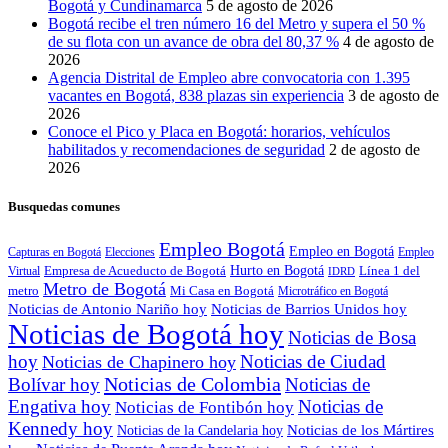
Bogotá y Cundinamarca
5 de agosto de 2026
Bogotá recibe el tren número 16 del Metro y supera el 50 %
de su flota con un avance de obra del 80,37 %
4 de agosto de
2026
Agencia Distrital de Empleo abre convocatoria con 1.395
vacantes en Bogotá, 838 plazas sin experiencia
3 de agosto de
2026
Conoce el Pico y Placa en Bogotá: horarios, vehículos
habilitados y recomendaciones de seguridad
2 de agosto de
2026
Busquedas comunes
Empleo Bogotá
Empleo en Bogotá
Capturas en Bogotá
Elecciones
Empleo
Empresa de Acueducto de Bogotá
Hurto en Bogotá
Línea 1 del
Virtual
IDRD
Metro de Bogotá
metro
Mi Casa en Bogotá
Microtráfico en Bogotá
Noticias de Antonio Nariño hoy
Noticias de Barrios Unidos hoy
Noticias de Bogotá hoy
Noticias de Bosa
hoy
Noticias de Ciudad
Noticias de Chapinero hoy
Noticias de Colombia
Bolívar hoy
Noticias de
Engativa hoy
Noticias de
Noticias de Fontibón hoy
Kennedy hoy
Noticias de los Mártires
Noticias de la Candelaria hoy